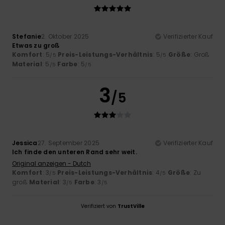
Stefanie
2. Oktober 2025
Verifizierter Kauf
Etwas zu groß
Komfort
: 5
Preis-Leistungs-Verhältnis
: 5
Größe
: Groß
/5
/5
Material
: 5
Farbe
: 5
/5
/5
3
/5
Jessica
27. September 2025
Verifizierter Kauf
Ich finde den unteren Rand sehr weit.
Original anzeigen - Dutch
Komfort
: 3
Preis-Leistungs-Verhältnis
: 4
Größe
: Zu
/5
/5
groß
Material
: 3
Farbe
: 3
/5
/5
Verifiziert von
TrustVille