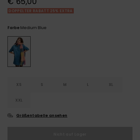
€ 65,00
Playsuits
Handsch
GESCHENKKARTE
Schals
DOPPELTER RABATT 25% EXTRA
FAQ
Snow-
Schultas
ansehen
Shorts
Accessoi
Schulbe
WUNSCHLISTE
Hüte & B
Medium Blue
Farbe
Röcke
Accessoi
Sonnenbr
Wetsuits
Rashgua
XS
S
M
L
XL
Neopren
Accessoi
XXL
Swim
Größentabelle ansehen
Kleidung
Nicht auf Lager