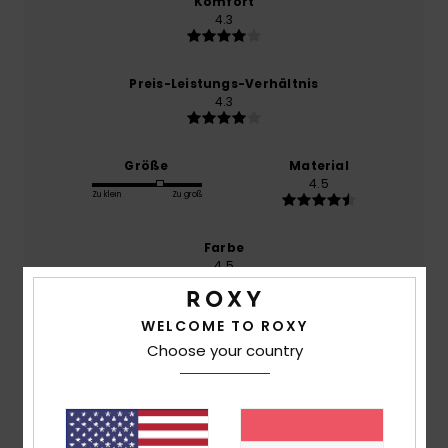
Komfort
4.3
Preis-Leistungs-Verhältnis
4.3
Größe
Material
4.5
Zu klein
Zu groß
Farbe
4.5
WELCOME TO ROXY
Choose your country
4
/5