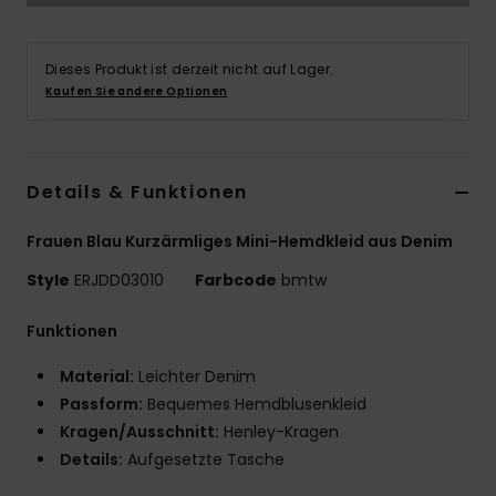
Accessoi
Dieses Produkt ist derzeit nicht auf Lager.
Kaufen Sie andere Optionen
Schuhe
Fitness
Details & Funktionen
Snow
Frauen Blau Kurzärmliges Mini-Hemdkleid aus Denim
Style
ERJDD03010
Farbcode
bmtw
Funktionen
Material:
Leichter Denim
Passform:
Bequemes Hemdblusenkleid
Kragen/Ausschnitt:
Henley-Kragen
Details:
Aufgesetzte Tasche