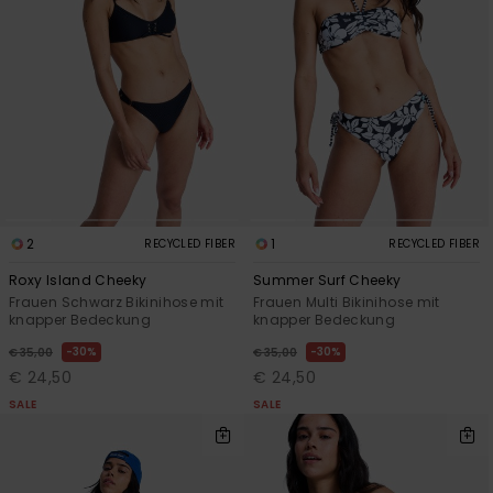
Accessoi
Schuhe
Fitness
Snow
2
1
RECYCLED FIBER
RECYCLED FIBER
Roxy Island Cheeky
Summer Surf Cheeky
Frauen Schwarz Bikinihose mit
Frauen Multi Bikinihose mit
knapper Bedeckung
knapper Bedeckung
30%
30%
€ 35,00
€ 35,00
€ 24,50
€ 24,50
SALE
SALE