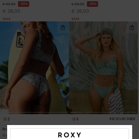
30%
30%
€ 40,00
€ 40,00
€ 28,00
€ 28,00
SALE
SALE
2
3
RECYCLED FIBER
Pro Surf Cheeky
Printed Essentials Tanga High
Leg
Frauen Schwarz Bikiniunterteil