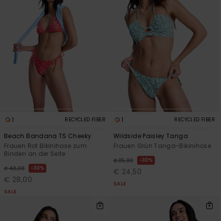
1
1
RECYCLED FIBER
RECYCLED FIBER
Beach Bandana TS Cheeky
Wildside Paisley Tanga
Frauen Rot Bikinihose zum
Frauen Grün Tanga-Bikinihose
Binden an der Seite
30%
€ 35,00
30%
€ 40,00
€ 24,50
€ 28,00
SALE
SALE