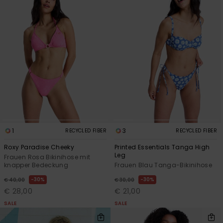
1
3
RECYCLED FIBER
RECYCLED FIBER
Roxy Paradise Cheeky
Printed Essentials Tanga High
Leg
Frauen Rosa Bikinihose mit
knapper Bedeckung
Frauen Blau Tanga-Bikinihose
30%
30%
€ 40,00
€ 30,00
€ 28,00
€ 21,00
SALE
SALE