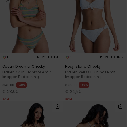
Playsuits
Handsch
GESCHENKKARTE
Schals
FAQ
Snow-
Schultas
ansehen
Shorts
Accessoi
Schulbe
WUNSCHLISTE
Hüte & B
Röcke
Accessoi
Sonnenbr
Wetsuits
1
2
RECYCLED FIBER
RECYCLED FIBER
Ocean Dreamer Cheeky
Roxy Island Cheeky
Frauen Grün Bikinihose mit
Frauen Weiss Bikinihose mit
Rashgua
knapper Bedeckung
knapper Bedeckung
Neopren
Accessoi
30%
30%
€ 40,00
€ 35,00
€ 28,00
€ 24,50
SALE
SALE
Swim
Kleidung