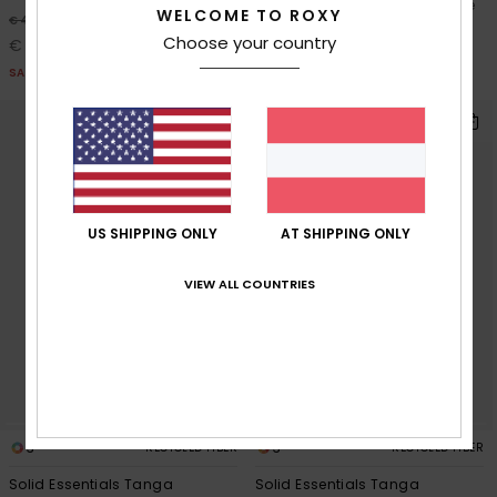
Frauen Grün Tanga-Bikinihose
WELCOME TO ROXY
30%
€ 45,00
30%
€ 30,00
Choose your country
€ 31,50
€ 21,00
SALE
SALE
US SHIPPING ONLY
AT SHIPPING ONLY
VIEW ALL COUNTRIES
3
3
RECYCLED FIBER
RECYCLED FIBER
Solid Essentials Tanga
Solid Essentials Tanga