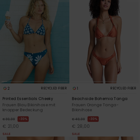
2
1
RECYCLED FIBER
RECYCLED FIBER
Printed Essentials Cheeky
Beachside Bohemia Tanga
Frauen Blau Bikinihose mit
Frauen Orange Tanga-
knapper Bedeckung
Bikinihose
30%
30%
€ 30,00
€ 40,00
€ 21,00
€ 28,00
SALE
SALE