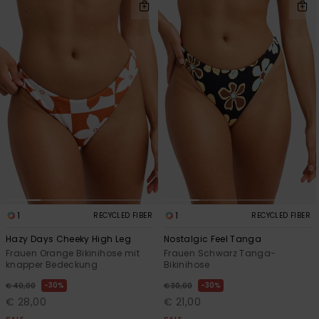
1
1
RECYCLED FIBER
RECYCLED FIBER
Hazy Days Cheeky High Leg
Nostalgic Feel Tanga
Frauen Orange Bikinihose mit
Frauen Schwarz Tanga-
knapper Bedeckung
Bikinihose
30%
30%
€ 40,00
€ 30,00
€ 28,00
€ 21,00