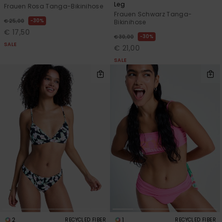
Leg
Frauen Rosa Tanga-Bikinihose
Frauen Schwarz Tanga-
30%
€ 25,00
Bikinihose
€ 17,50
30%
€ 30,00
SALE
€ 21,00
SALE
2
1
RECYCLED FIBER
RECYCLED FIBER