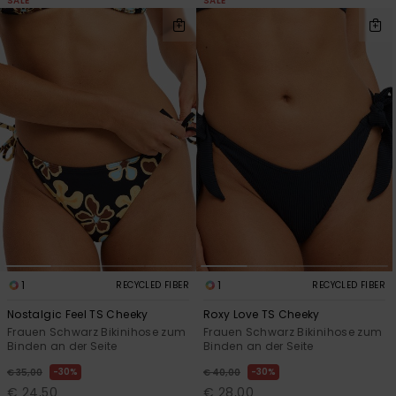
SALE
SALE
1
1
RECYCLED FIBER
RECYCLED FIBER
Nostalgic Feel TS Cheeky
Roxy Love TS Cheeky
Frauen Schwarz Bikinihose zum
Frauen Schwarz Bikinihose zum
Binden an der Seite
Binden an der Seite
30%
30%
€ 35,00
€ 40,00
€ 24,50
€ 28,00