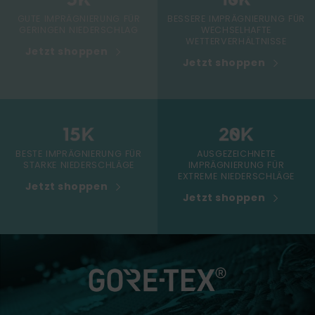
GUTE IMPRÄGNIERUNG FÜR
BESSERE IMPRÄGNIERUNG FÜR
GERINGEN NIEDERSCHLAG
WECHSELHAFTE
WETTERVERHÄLTNISSE
Jetzt shoppen
Jetzt shoppen
BESTE IMPRÄGNIERUNG FÜR
AUSGEZEICHNETE
STARKE NIEDERSCHLÄGE
IMPRÄGNIERUNG FÜR
EXTREME NIEDERSCHLÄGE
Jetzt shoppen
Jetzt shoppen