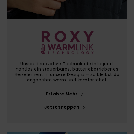
Playsuits
Handsch
GESCHENKKARTE
Schals
FAQ
Snow-
Schultas
ansehen
Shorts
Accessoi
Schulbe
WUNSCHLISTE
Hüte & B
Röcke
Accessoi
Sonnenbr
Wetsuits
Unsere innovative Technologie integriert
nahtlos ein steuerbares, batteriebetriebenes
Heizelement in unsere Designs – so bleibst du
Rashgua
angenehm warm und komfortabel.
Neopren
Accessoi
Erfahre Mehr
Jetzt shoppen
Swim
Kleidung