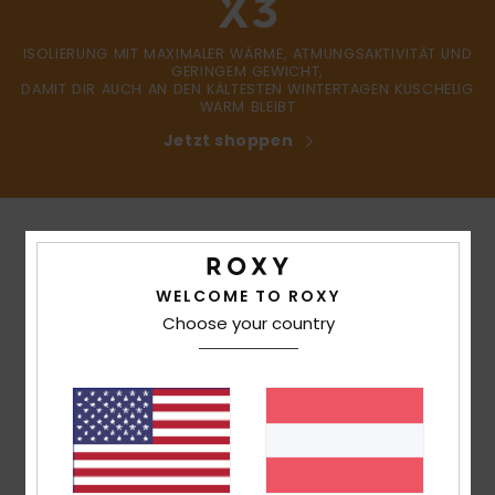
ISOLIERUNG MIT MAXIMALER WÄRME, ATMUNGSAKTIVITÄT UND
GERINGEM GEWICHT,
DAMIT DIR AUCH AN DEN KÄLTESTEN WINTERTAGEN KUSCHELIG
WARM BLEIBT
Jetzt shoppen
WELCOME TO ROXY
Choose your country
FÜR FRAUEN MIT EINEM
HERZ FÜR DIE ZUKUNFT
Als weltweit führender Sponsor von
Boardriderinnen sind wir uns der Rolle bewusst,
die wir beim Schutz unserer heißgeliebten