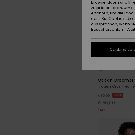
Browserdaten und Ihre
zu präsentieren, um d
erfahren, um die Produ
dass Sie Cookies, di
aussprechen, wenn Sie
Besucherzahlen). Weite
Cookies ver
1
Ocean Dreamer 
Frauen Grün Neckho
30%
€ 80,00
€ 56,00
SALE