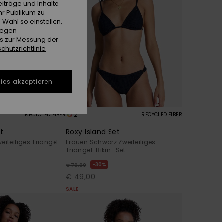
iträge und Inhalte
hr Publikum zu
 Wahl so einstellen,
gegen
es zur Messung der
chutzrichtlinie
ies akzeptieren
2
RECYCLED FIBER
RECYCLED FIBER
et
Roxy Island Set
eiteiliges Triangel-
Frauen Schwarz Zweiteiliges
Triangel-Bikini-Set
30%
€ 70,00
€ 49,00
SALE