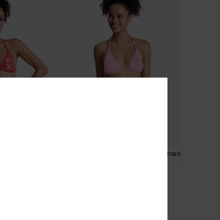
5
RECYCLED FIBER
RECYCLED FIBER
ls TS Set
Solid Essentials TS Set
Tri-Bikini-Set
Frauen Rosa Tiki-Tri-Bikini-Set
30%
€ 50,00
€ 35,00