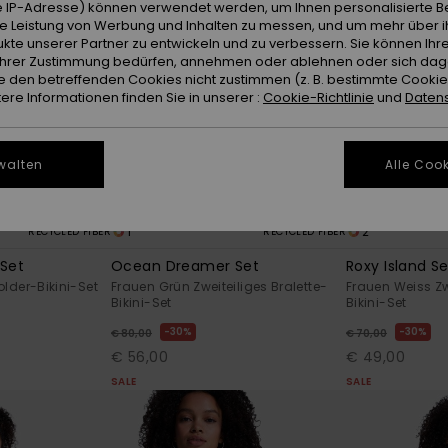
 IP-Adresse) können verwendet werden, um Ihnen personalisierte Be
ie Leistung von Werbung und Inhalten zu messen, und um mehr über i
kte unserer Partner zu entwickeln und zu verbessern. Sie können Ihre
e Ihrer Zustimmung bedürfen, annehmen oder ablehnen oder sich da
 den betreffenden Cookies nicht zustimmen (z. B. bestimmte Cooki
re Informationen finden Sie in unserer :
Cookie-Richtlinie
und
Datens
walten
Alle Cook
1
2
RECYCLED FIBER
RECYCLED FIBER
Set
Ocean Dreamer Set
Roxy Island S
lder-Bikini-Set
Frauen Grün Zweiteiliges Bralette-
Frauen Weiss Zw
Bikini-Set
Bikini-Set
30%
30%
€ 80,00
€ 70,00
€ 56,00
€ 49,00
SALE
SALE