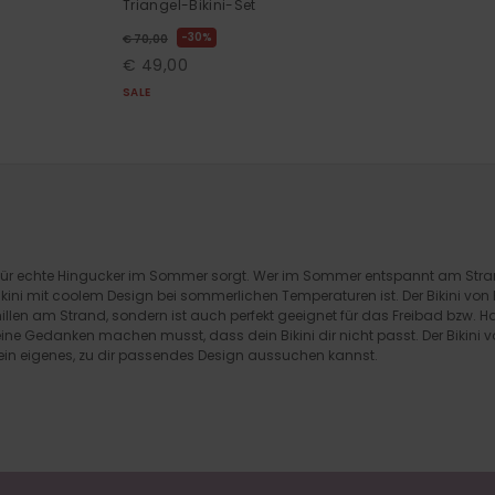
Triangel-Bikini-Set
30%
€ 70,00
€ 49,00
SALE
ble für echte Hingucker im Sommer sorgt. Wer im Sommer entspannt am St
Bikini mit coolem Design bei sommerlichen Temperaturen ist. Der Bikini von
llen am Strand, sondern ist auch perfekt geeignet für das Freibad bzw. H
e Gedanken machen musst, dass dein Bikini dir nicht passt. Der Bikini v
dein eigenes, zu dir passendes Design aussuchen kannst.