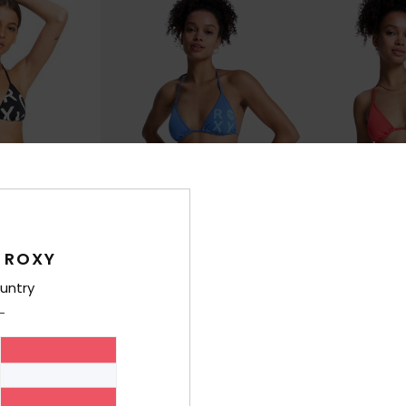
 ROXY
5
5
RECYCLED FIBER
untry
S Set
Solid Essentials TS Set
Solid Essentia
angle-Bikini-Set
Frauen Blau Tiki-Tri-Bikini-Set
Frauen Rot Tiki-
30%
30%
€ 50,00
€ 50,00
€ 35,00
€ 35,00