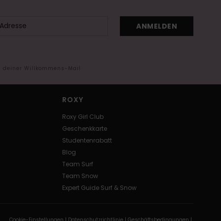
ANMELDEN
in deiner Willkommens-Mail
ROXY
Roxy Girl Club
Geschenkkarte
Studentenrabatt
Blog
Team Surf
Team Snow
Expert Guide Surf & Snow
Cookie-Einstellungen |
Datenschutzrichtlinie |
Geschäftsbedingungen |