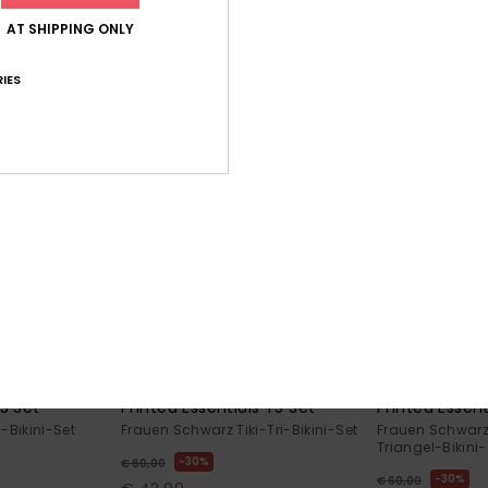
SALE
SALE
AT SHIPPING ONLY
IES
2
1
RECYCLED FIBER
RECYCLED FIBER
TS Set
Printed Essentials TS Set
Printed Essent
i-Bikini-Set
Frauen Schwarz Tiki-Tri-Bikini-Set
Frauen Schwarz 
Triangel-Bikini-
30%
€ 60,00
30%
€ 60,00