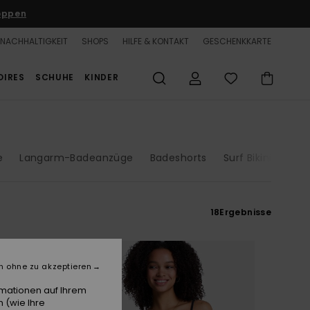
oppen
NACHHALTIGKEIT
SHOPS
HILFE & KONTAKT
GESCHENKKARTE
OIRES
SCHUHE
KINDER
e
Langarm-Badeanzüge
Badeshorts
Surf Bikinis
UV
18
Ergebnisse
n ohne zu akzeptieren
rmationen auf Ihrem
 (wie Ihre