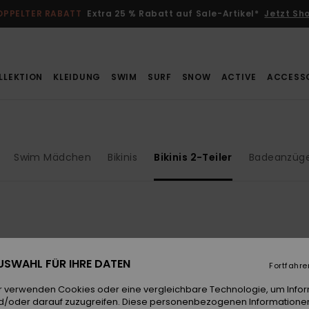
OPPELTER RABATT
Extra 25 % Rabatt auf Sale-Artikel*
Jetzt Sh
LLEKTION
KLEIDUNG
SWIM
SURF
SNOW
ACTIVE
ACCESS
Swim Mädchen
Bikinis
Bikinis 2-Teiler
Badeanzüg
 AUSWAHL FÜR IHRE DATEN
Fortfahre
r verwenden Cookies oder eine vergleichbare Technologie, um Info
d/oder darauf zuzugreifen. Diese personenbezogenen Informationen