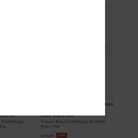
SALE
1
RECYCLED FIBER
RECYCLED FIBER
ials Set
Roxy Shine Set
Zweiteiliges
Frauen Blau Zweiteiliges Bralette-
Set
Bikini-Set
30%
€ 70,00