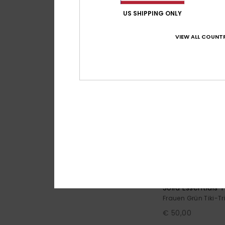
US SHIPPING ONLY
VIEW ALL COUNTR
5
Solid Essentials 
Frauen Grün Tiki-Tr
€ 50,00