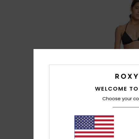
WELCOME TO
1
Choose your co
Beach Classics T
Frauen Schwarz Tri
€ 50,00