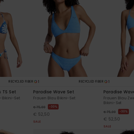
1
1
RECYCLED FIBER
RECYCLED FIBER
s TS Set
Paradise Wave Set
Paradise Wav
-Bikini-Set
Frauen Blau Bikini-Set
Frauen Blau Zwe
Bikini-Set
30%
€ 75,00
30%
€ 75,00
€ 52,50
€ 52,50
SALE
SALE