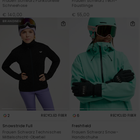
Frauen Schwarz Funktionelle
Frauen Schwarz Tech-
Schneehose
Fäustlinge
€ 140,00
€ 55,00
BRANDNEU
2
6
RECYCLED FIBER
RECYCLED FIBER
Snowstride Full
Freshfield
Frauen Schwarz Technisches
Frauen Schwarz Snow-
Mittelschicht-Oberteil
Handschuhe