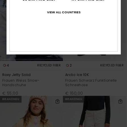
VIEW ALL COUNTRIES
4
2
RECYCLED FIBER
RECYCLED FIBER
Roxy Jetty Solid
Arctic Ice 10K
Frauen Weiss Snow-
Frauen Schwarz Funktionelle
Handschuhe
Schneehose
€ 55,00
€ 160,00
BRANDNEU
BRANDNEU