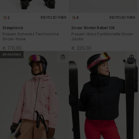
2
4
RECYCLED FIBER
RECYCLED FIBER
Steepland
Snow Winter Rebel 10K
Frauen Schwarz Technische
Frauen Grau Funktionelle Snow-
Snow-Hose
Jacke
€ 170,00
€ 220,00
BRANDNEU