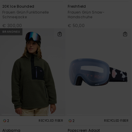
20K Ice Bounded
Freshfield
Frauen Grün Funktionelle
Frauen Grün Snow-
Schneejacke
Handschuhe
€ 300,00
€ 50,00
BRANDNEU
2
2
RECYCLED FIBER
RECYCLED FIBER
Alabama
Popscreen Adapt