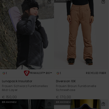
1
1
PRIMALOFT® BIO™
RECYCLED FIBER
Lunapack Insulator
Diversion 10K
Frauen Schwarz Funktionelles
Frauen Braun Funktionelle
Mid-Layer
Schneehose
€ 150,00
€ 170,00
BRANDNEU
BRANDNEU