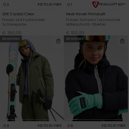
2
1
RECYCLED FIBER
PRIMALOFT® BIO™
20K Crystal Clear
Heat Haven PrimaLoft
Frauen Lila Funktionelle
Frauen Schwarz Technisches
Schneejacke
Mittelschicht-Oberteil
€ 260,00
€ 100,00
BRANDNEU
BRANDNEU
3
6
RECYCLED FIBER
RECYCLED FIBER