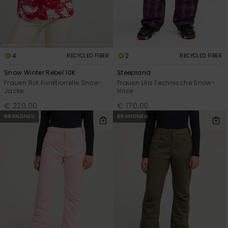
Accessoi
Schuhe
4
2
RECYCLED FIBER
RECYCLED FIBER
Snow Winter Rebel 10K
Steepland
Fitness
Frauen Rot Funktionelle Snow-
Frauen Lila Technische Snow-
Jacke
Hose
Snow
€ 220,00
€ 170,00
BRANDNEU
BRANDNEU