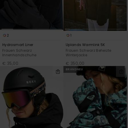
2
1
Hydrosmart Liner
Uplands Warmlink 5K
Frauen Schwarz
Frauen Schwarz Beheizte
Innenhandschuhe
Winterjacke
€ 35,00
€ 350,00
BRANDNEU