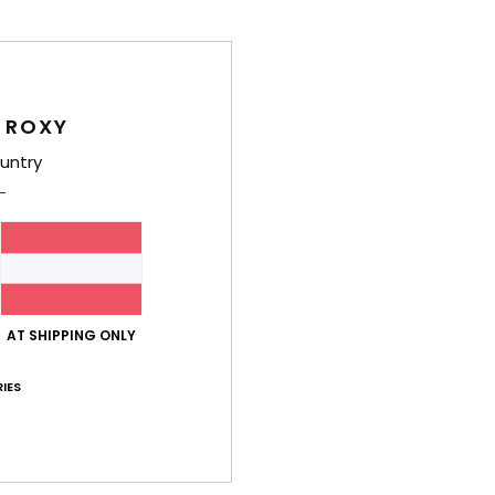
Fraue
Style
Funk
 ROXY
K
untry
M
Stof
F
U
H
R
AT SHIPPING ONLY
P
B
IES
V
K
L
D