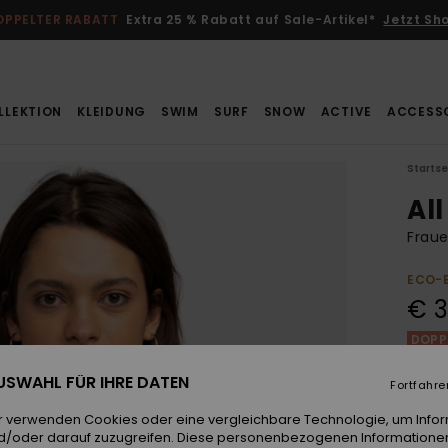
OPPELTER RABATT
Extra 25 % Rabatt auf Sale-Artikel*
Jetzt Sh
LLEKTION
KLEIDUNG
SWIM
SURF
SNOW
ACTIVE
ACCESS
Startse
All
Fraue
ECO-
€ 3
DOPPE
 AUSWAHL FÜR IHRE DATEN
Fortfahre
Farb
r verwenden Cookies oder eine vergleichbare Technologie, um Info
d/oder darauf zuzugreifen. Diese personenbezogenen Informationen