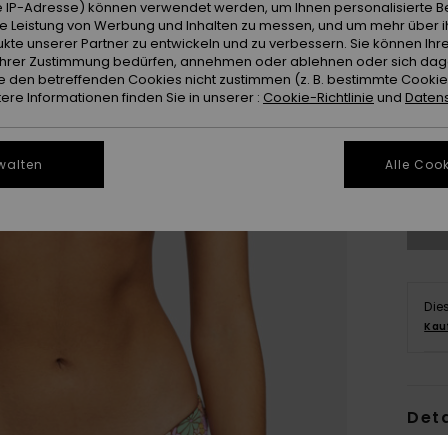
 IP-Adresse) können verwendet werden, um Ihnen personalisierte Be
ie Leistung von Werbung und Inhalten zu messen, und um mehr über i
kte unserer Partner zu entwickeln und zu verbessern. Sie können Ihre
e Ihrer Zustimmung bedürfen, annehmen oder ablehnen oder sich da
 den betreffenden Cookies nicht zustimmen (z. B. bestimmte Cooki
re Informationen finden Sie in unserer :
Cookie-Richtlinie
und
Datens
X
walten
Alle Cook
Gr
Die
Kau
Deta