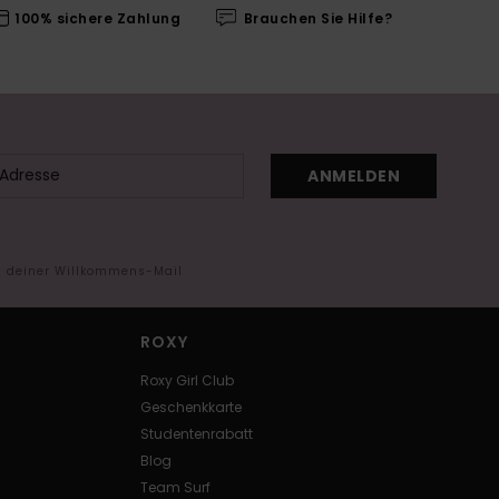
100% sichere Zahlung
Brauchen Sie Hilfe?
ANMELDEN
in deiner Willkommens-Mail
ROXY
Roxy Girl Club
Geschenkkarte
Studentenrabatt
Blog
Team Surf