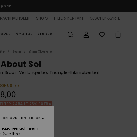
oppen
NACHHALTIGKEIT
SHOPS
HILFE & KONTAKT
GESCHENKKARTE
OIRES
SCHUHE
KINDER
ite
Swim
Bikini Oberteile
 About Sol
n Braun Verlängertes Triangle-Bikinioberteil
BONUS
8,00
LTER RABATT 25% EXTRA
n ohne zu akzeptieren
Root Beer All About Sol Mini
e
rmationen auf Ihrem
 (wie Ihre