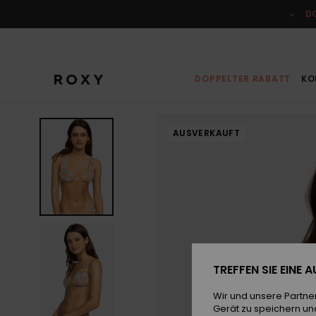
Direkt
zur
D
Produktinformation
springen
DOPPELTER RABATT
KO
AUSVERKAUFT
TREFFEN SIE EINE
Wir und unsere Partne
Gerät zu speichern un