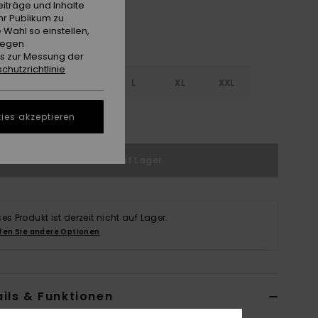
iträge und Inhalte
hr Publikum zu
 Wahl so einstellen,
gegen
es zur Messung der
chutzrichtlinie
S
S
M
L
XL
XXL
ies akzeptieren
ößentabelle ansehen
Nicht auf Lager
ses Produkt ist derzeit nicht auf Lager.
fen Sie andere Optionen
ils & Funktionen