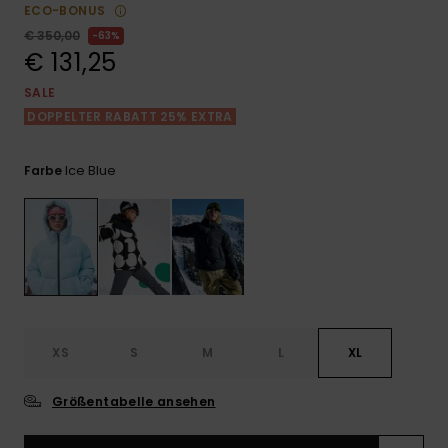
Playsuits
Handsch
ECO-BONUS
GESCHENKKARTE
Schals
€ 350,00
FAQ
63%
Snow-
Schultas
ansehen
€ 131,25
Shorts
Accessoi
Schulbe
WUNSCHLISTE
Hüte & B
SALE
DOPPELTER RABATT 25% EXTRA
Röcke
Accessoi
Sonnenbr
Ice Blue
Farbe
Wetsuits
Rashgua
Neopren
Accessoi
XS
S
M
L
XL
Swim
Größentabelle ansehen
Kleidung