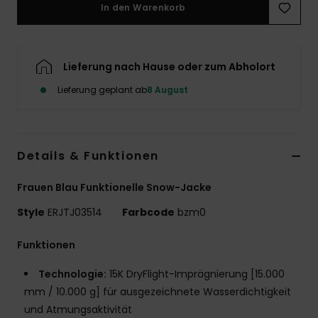
In den Warenkorb
Accessoi
Schuhe
Lieferung nach Hause oder zum Abholort
Lieferung geplant ab
8 August
Fitness
Snow
Details & Funktionen
Frauen Blau Funktionelle Snow-Jacke
Style
ERJTJ03514
Farbcode
bzm0
Funktionen
Technologie:
15K DryFlight-Imprägnierung [15.000
mm / 10.000 g] für ausgezeichnete Wasserdichtigkeit
und Atmungsaktivität