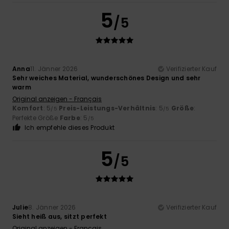
5
/5
Anna
11. Jänner 2026
Verifizierter Kauf
Sehr weiches Material, wunderschönes Design und sehr
warm
Original anzeigen - Français
Komfort
: 5
Preis-Leistungs-Verhältnis
: 5
Größe
:
/5
/5
Perfekte Größe
Farbe
: 5
/5
Ich empfehle dieses Produkt
5
/5
Julie
8. Jänner 2026
Verifizierter Kauf
Sieht heiß aus, sitzt perfekt
Original anzeigen - Français