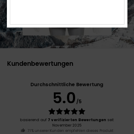
Kundenbewertungen
Durchschnittliche Bewertung
5.0
/5
basierend auf
7 verifizierten Bewertungen
seit
November 2025
71% unserer Kunden empfehlen dieses Produkt