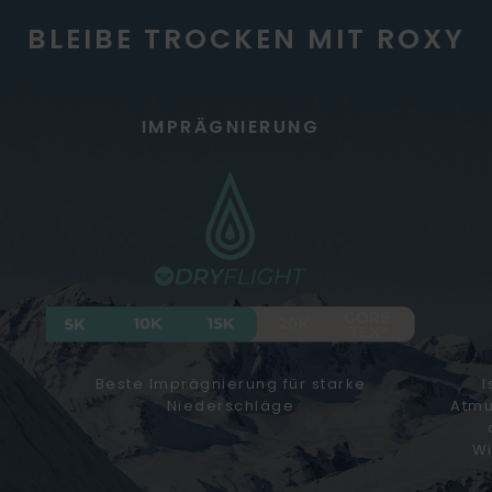
BLEIBE TROCKEN MIT ROXY
IMPRÄGNIERUNG
Beste Imprägnierung für starke
I
Niederschläge
Atmu
Wi