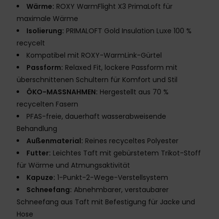
Wärme:
ROXY WarmFlight X3 PrimaLoft für
maximale Wärme
Isolierung:
PRIMALOFT Gold Insulation Luxe 100 %
recycelt
Kompatibel mit ROXY-WarmLink-Gürtel
Passform:
Relaxed Fit, lockere Passform mit
überschnittenen Schultern für Komfort und Stil
ÖKO-MASSNAHMEN:
Hergestellt aus 70 %
recycelten Fasern
PFAS-freie, dauerhaft wasserabweisende
Behandlung
Außenmaterial:
Reines recyceltes Polyester
Futter:
Leichtes Taft mit gebürstetem Trikot-Stoff
für Wärme und Atmungsaktivität
Kapuze:
1-Punkt-2-Wege-Verstellsystem
Schneefang:
Abnehmbarer, verstaubarer
Schneefang aus Taft mit Befestigung für Jacke und
Hose