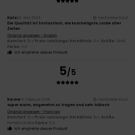
Kate
20. Mai 2026
Verifizierter Kauf
Die Qualität ist fantastisch, die kuscheligste Jacke aller
Zeiten.
Original anzeigen - English
Komfort
: 5
Preis-Leistungs-Verhältnis
: 5
Größe
: Groß
/5
/5
Farbe
: 5
/5
Ich empfehle dieses Produkt
5
/5
Karine
14. Februar 2026
Verifizierter Kauf
super warm, angenehm zu tragen und sehr hübsch
Original anzeigen - Français
Komfort
: 5
Preis-Leistungs-Verhältnis
: 5
Größe
:
/5
/5
Perfekte Größe
Farbe
: 5
/5
Ich empfehle dieses Produkt