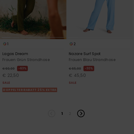
1
2
Lagos Dream
Nazare Surf Spot
Frauen Grün Strandhose
Frauen Blau Strandhose
63%
30%
€ 60,00
€ 65,00
€ 22,50
€ 45,50
SALE
SALE
DOPPELTER RABATT 25% EXTRA
1
2