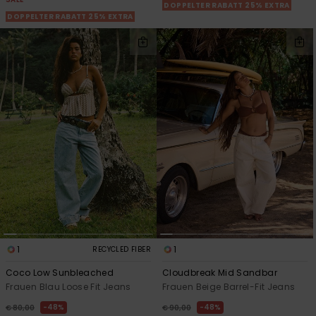
DOPPELTER RABATT 25% EXTRA
DOPPELTER RABATT 25% EXTRA
1
1
RECYCLED FIBER
Coco Low Sunbleached
Cloudbreak Mid Sandbar
Frauen Blau Loose Fit Jeans
Frauen Beige Barrel-Fit Jeans
48%
48%
€ 80,00
€ 90,00