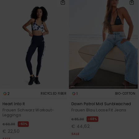
2
1
RECYCLED FIBER
BIO-COTTON
Heart Into It
Dawn Patrol Mid Sunbleached
Frauen Schwarz Workout-
Frauen Blau Loose Fit Jeans
Leggings
48%
€ 85,00
63%
€ 60,00
€ 44,62
€ 22,50
SALE
SALE