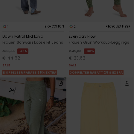
1
2
BIO-COTTON
RECYCLED FIBER
Dawn Patrol Mid Lava
Everyday Flow
Frauen Schwarz Loose Fit Jeans
Frauen Grün Workout-Leggings
48%
48%
€ 85,00
€ 45,00
€ 44,62
€ 23,62
SALE
SALE
DOPPELTER RABATT 25% EXTRA
DOPPELTER RABATT 25% EXTRA