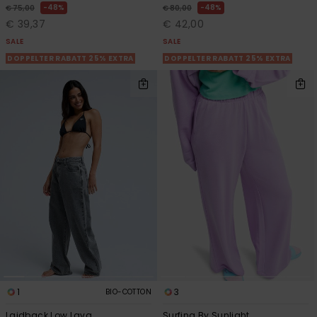
48%
48%
€ 75,00
€ 80,00
€ 39,37
€ 42,00
SALE
SALE
DOPPELTER RABATT 25% EXTRA
DOPPELTER RABATT 25% EXTRA
1
3
BIO-COTTON
Laidback Low Lava
Surfing By Sunlight