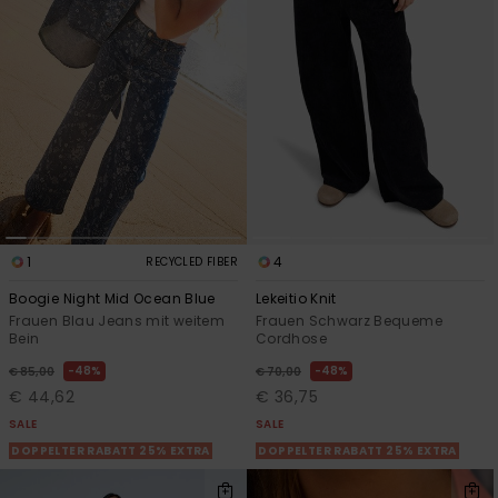
Accessoi
Schuhe
Fitness
Snow
1
4
RECYCLED FIBER
Boogie Night Mid Ocean Blue
Lekeitio Knit
Frauen Blau Jeans mit weitem
Frauen Schwarz Bequeme
Bein
Cordhose
48%
48%
€ 85,00
€ 70,00
€ 44,62
€ 36,75
SALE
SALE
DOPPELTER RABATT 25% EXTRA
DOPPELTER RABATT 25% EXTRA