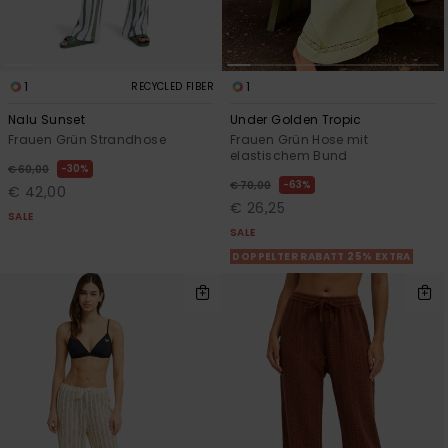
1
1
RECYCLED FIBER
Nalu Sunset
Under Golden Tropic
Frauen Grün Strandhose
Frauen Grün Hose mit
elastischem Bund
30%
€ 60,00
63%
€ 70,00
€ 42,00
€ 26,25
SALE
SALE
DOPPELTER RABATT 25% EXTRA