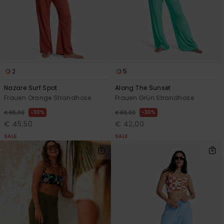
2
5
Nazare Surf Spot
Along The Sunset
Frauen Orange Strandhose
Frauen Grün Strandhose
30%
30%
€ 65,00
€ 60,00
€ 45,50
€ 42,00
SALE
SALE