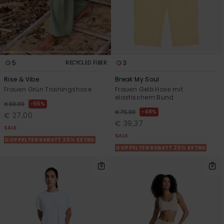
5
3
RECYCLED FIBER
Rise & Vibe
Break My Soul
Frauen Grün Trainingshose
Frauen Gelb Hose mit
elastischem Bund
55%
€ 60,00
48%
€ 75,00
€ 27,00
€ 39,37
SALE
SALE
DOPPELTER RABATT 25% EXTRA
DOPPELTER RABATT 25% EXTRA