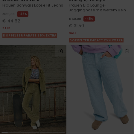
Frauen Schwarz Loose Fit Jeans
Frauen Lila Lounge-
Jogginghose mit weitem Bein
48%
€ 85,00
48%
€ 60,00
€ 44,62
€ 31,50
SALE
SALE
DOPPELTER RABATT 25% EXTRA
DOPPELTER RABATT 25% EXTRA