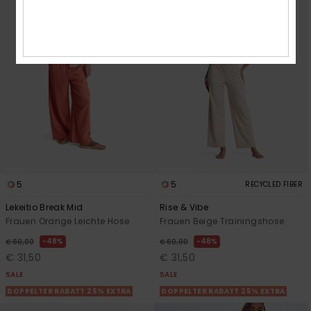
5
5
RECYCLED FIBER
Lekeitio Break Mid
Rise & Vibe
Frauen Orange Leichte Hose
Frauen Beige Trainingshose
48%
48%
€ 60,00
€ 60,00
€ 31,50
€ 31,50
SALE
SALE
DOPPELTER RABATT 25% EXTRA
DOPPELTER RABATT 25% EXTRA