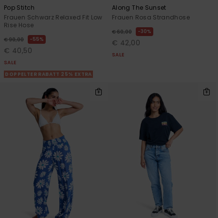
Pop Stitch
Along The Sunset
Frauen Schwarz Relaxed Fit Low
Frauen Rosa Strandhose
Rise Hose
30%
€ 60,00
55%
€ 90,00
€ 42,00
€ 40,50
SALE
SALE
DOPPELTER RABATT 25% EXTRA