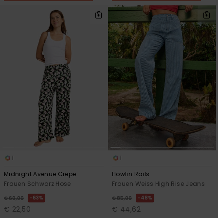
1
1
Midnight Avenue Crepe
Howlin Rails
Frauen Schwarz Hose
Frauen Weiss High Rise Jeans
63%
48%
€ 60,00
€ 85,00
€ 22,50
€ 44,62