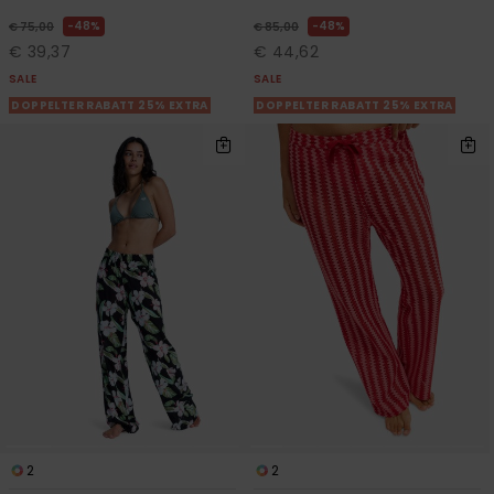
48%
48%
€ 75,00
€ 85,00
€ 39,37
€ 44,62
SALE
SALE
DOPPELTER RABATT 25% EXTRA
DOPPELTER RABATT 25% EXTRA
2
2