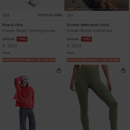
2
1
RECYCLED FIBER
Rise & Vibe
Sunset Memories Solid
Frauen Weiss Trainingshose
Frauen Braun Caprihose
48%
48%
€ 60,00
€ 60,00
€ 31,50
€ 31,50
SALE
SALE
DOPPELTER RABATT 25% EXTRA
DOPPELTER RABATT 25% EXTRA