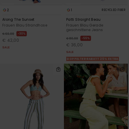
2
1
RECYCLED FIBER
Along The Sunset
Patti Straight Beau
Frauen Blau Strandhose
Frauen Blau Gerade
geschnittene Jeans
30%
€ 60,00
55%
€ 80,00
€ 42,00
€ 36,00
SALE
SALE
DOPPELTER RABATT 25% EXTRA