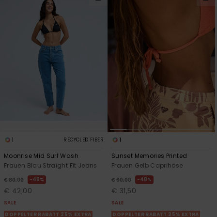
1
1
RECYCLED FIBER
Moonrise Mid Surf Wash
Sunset Memories Printed
Frauen Blau Straight Fit Jeans
Frauen Gelb Caprihose
48%
48%
€ 80,00
€ 60,00
€ 42,00
€ 31,50
SALE
SALE
DOPPELTER RABATT 25% EXTRA
DOPPELTER RABATT 25% EXTRA