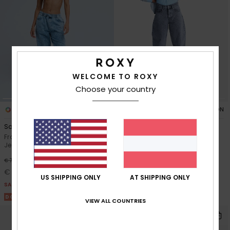
WELCOME TO ROXY
Choose your country
1
1
BIO-COTTON
BIO-COTTON
Saltwater Mid Sunbleached
Barreled Babe High Lava
Frauen Blau Weit geschnittene
Frauen Schwarz Barrel-Fit
Jeans
Jeans
63%
48%
€ 75,00
€ 90,00
€ 28,12
€ 47,25
US SHIPPING ONLY
AT SHIPPING ONLY
SALE
SALE
DOPPELTER RABATT 25% EXTRA
DOPPELTER RABATT 25% EXTRA
VIEW ALL COUNTRIES