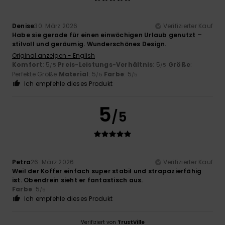
Denise
30. März 2026
Verifizierter Kauf
Habe sie gerade für einen einwöchigen Urlaub genutzt –
stilvoll und geräumig. Wunderschönes Design.
Original anzeigen - English
Komfort
: 5
Preis-Leistungs-Verhältnis
: 5
Größe
:
/5
/5
Perfekte Größe
Material
: 5
Farbe
: 5
/5
/5
Ich empfehle dieses Produkt
5
/5
Petra
26. März 2026
Verifizierter Kauf
Weil der Koffer einfach super stabil und strapazierfähig
ist. Obendrein sieht er fantastisch aus.
Farbe
: 5
/5
Ich empfehle dieses Produkt
Verifiziert von
TrustVille