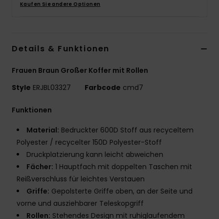
Kaufen Sie andere Optionen
Accessoi
Schuhe
Details & Funktionen
Frauen Braun Großer Koffer mit Rollen
Fitness
Style
ERJBL03327
Farbcode
cmd7
Snow
Funktionen
Material:
Bedruckter 600D Stoff aus recyceltem
Polyester / recycelter 150D Polyester-Stoff
Druckplatzierung kann leicht abweichen
Fächer:
1 Hauptfach mit doppelten Taschen mit
Reißverschluss für leichtes Verstauen
Griffe:
Gepolsterte Griffe oben, an der Seite und
vorne und ausziehbarer Teleskopgriff
Rollen:
Stehendes Design mit ruhiglaufendem