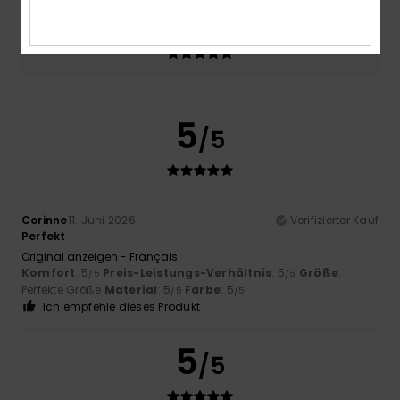
Farbe
5.0
5
/5
Corinne
11. Juni 2026
Verifizierter Kauf
Perfekt
Original anzeigen - Français
Komfort
: 5
Preis-Leistungs-Verhältnis
: 5
Größe
:
/5
/5
Perfekte Größe
Material
: 5
Farbe
: 5
/5
/5
Ich empfehle dieses Produkt
5
/5