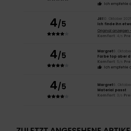
Ich empfehle d
4
Jill
10. Oktober 202
/5
Ich finde ihn etw
Original anzeigen 
Komfort
: 4
Pre
/5
4
Margret
6. Oktobe
/5
Farbe top aber d
Komfort
: 5
Pre
/5
Ich empfehle d
4
/5
Margret
6. Oktobe
Material passt
Komfort
: 3
Pre
/5
ZULETZT ANGESEHENE ARTIKE