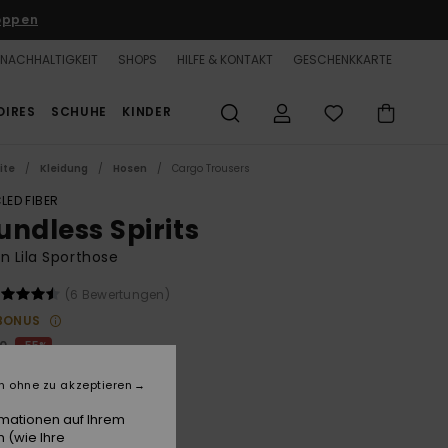
oppen
NACHHALTIGKEIT
SHOPS
HILFE & KONTAKT
GESCHENKKARTE
OIRES
SCHUHE
KINDER
ite
Kleidung
Hosen
Cargo Trousers
LED FIBER
undless Spirits
n Lila Sporthose
(6 Bewertungen)
BONUS
00
55%
1,50
n ohne zu akzeptieren
rmationen auf Ihrem
LTER RABATT 25% EXTRA
 (wie Ihre