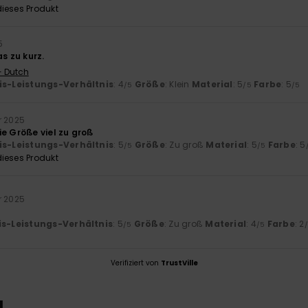
ieses Produkt
5
as zu kurz.
- Dutch
is-Leistungs-Verhältnis
: 4
Größe
: Klein
Material
: 5
Farbe
: 5
/5
/5
/5
r 2025
ie Größe viel zu groß
is-Leistungs-Verhältnis
: 5
Größe
: Zu groß
Material
: 5
Farbe
: 5
/5
/5
ieses Produkt
r 2025
is-Leistungs-Verhältnis
: 5
Größe
: Zu groß
Material
: 4
Farbe
: 2
/5
/5
Verifiziert von
TrustVille
L