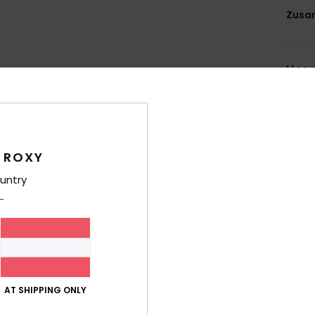
Zusa
Ver
 ROXY
untry
Durchschnittliche Bewertung
4.5
/5
basierend auf
6 verifizierten Bewertungen
seit Oktober 2025
67% unserer Kunden empfehlen dieses Produkt
AT SHIPPING ONLY