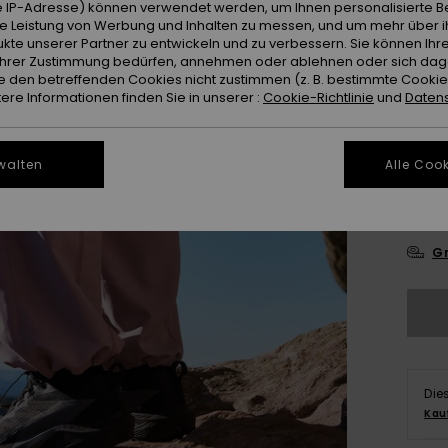
 IP-Adresse) können verwendet werden, um Ihnen personalisierte Be
ie Leistung von Werbung und Inhalten zu messen, und um mehr über i
Farb
kte unserer Partner zu entwickeln und zu verbessern. Sie können Ihre
e Ihrer Zustimmung bedürfen, annehmen oder ablehnen oder sich da
 den betreffenden Cookies nicht zustimmen (z. B. bestimmte Cooki
re Informationen finden Sie in unserer :
Cookie-Richtlinie
und
Datens
walten
Alle Cook
X
Gr
Die
Kau