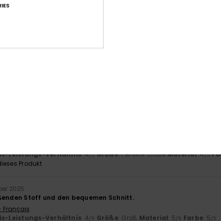
-Leistungs-Verhältnis
Größe
Mat
IES
4.5
Zu klein
Zu groß
uar 2026
t und sehr gute Qualität
- Français
is-Leistungs-Verhältnis
: 5
Größe
: Perfekte Größe
Material
: 5
Fa
/5
/5
ieses Produkt
érifié
27. Jänner 2026
d Design
- Français
is-Leistungs-Verhältnis
: 4
Größe
: Perfekte Größe
Material
: 4
Fa
/5
/5
ieses Produkt
ber 2025
ßenden Stoff und den bequemen Schnitt.
- Français
is-Leistungs-Verhältnis
: 4
Größe
: Groß
Material
: 5
Farbe
: 5
/5
/5
/5