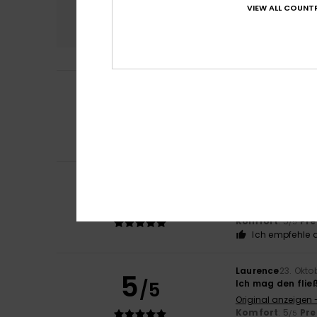
Komfort
Preis
VIEW ALL COUNTR
4.5
Valentine
17. Febr
5
/5
perfekter Schnit
Original anzeigen 
Komfort
: 5
Pre
/5
Ich empfehle d
Client anonyme v
5
/5
Gute Qualität un
Original anzeigen 
Komfort
: 5
Pre
/5
Ich empfehle d
Laurence
23. Okto
5
/5
Ich mag den flie
Original anzeigen 
Komfort
: 5
Pre
/5