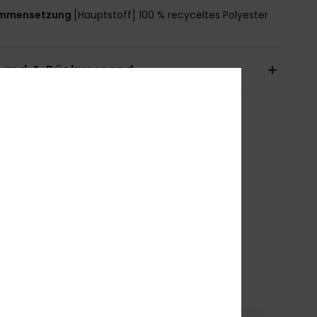
mmensetzung
[Hauptstoff] 100 % recyceltes Polyester
sand & Rückversand