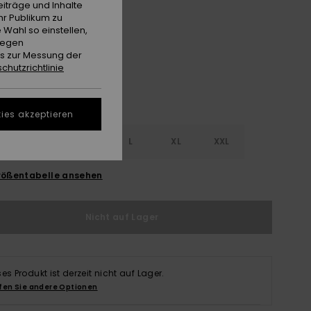
iträge und Inhalte
hr Publikum zu
Nirvana
e
 Wahl so einstellen,
gegen
es zur Messung der
chutzrichtlinie
ies akzeptieren
S
S
M
L
XL
XXL
ößentabelle ansehen
Nicht auf Lager
ses Produkt ist derzeit nicht auf Lager.
fen Sie andere Optionen