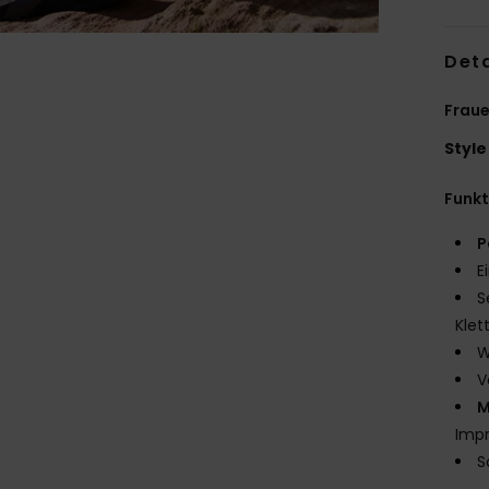
Deta
Fraue
Style
Funk
P
E
S
Klet
W
V
M
Imp
S