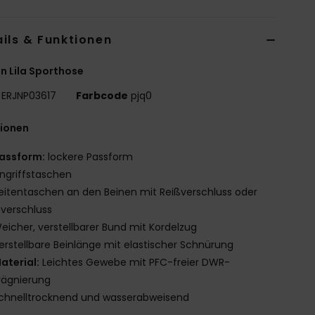
ils & Funktionen
n Lila Sporthose
ERJNP03617
Farbcode
pjq0
tionen
assform:
lockere Passform
ingriffstaschen
eitentaschen an den Beinen mit Reißverschluss oder
tverschluss
eicher, verstellbarer Bund mit Kordelzug
erstellbare Beinlänge mit elastischer Schnürung
aterial:
Leichtes Gewebe mit PFC-freier DWR-
rägnierung
chnelltrocknend und wasserabweisend