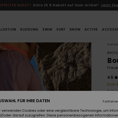
OPPELTER RABATT
Extra 25 % Rabatt auf Sale-Artikel*
Jetzt Sh
LLEKTION
KLEIDUNG
SWIM
SURF
SNOW
ACTIVE
ACCESS
Startse
RECYC
Bo
Fraue
4.5
ECO-
€ 70,
€ 3
 AUSWAHL FÜR IHRE DATEN
Fortfahre
SALE
r verwenden Cookies oder eine vergleichbare Technologie, um Info
DOPPE
d/oder darauf zuzugreifen. Diese personenbezogenen Informationen