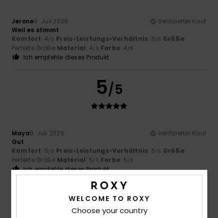
Jerone
9. Juli 2026
Verifizierter Kauf
Weil es stimmt
Komfort
: 4
Preis-Leistungs-Verhältnis
: 5
Größe
:
/5
/5
Perfekte Größe
Material
: 4
Farbe
: 4
/5
/5
Ich empfehle dieses Produkt
5
/5
Maya
9. Juli 2026
Verifizierter Kauf
Gut
Komfort
: 5
Preis-Leistungs-Verhältnis
: 5
Größe
:
/5
/5
Perfekte Größe
Material
: 5
Farbe
: 5
/5
/5
Ich empfehle dieses Produkt
5
/5
WELCOME TO ROXY
Choose your country