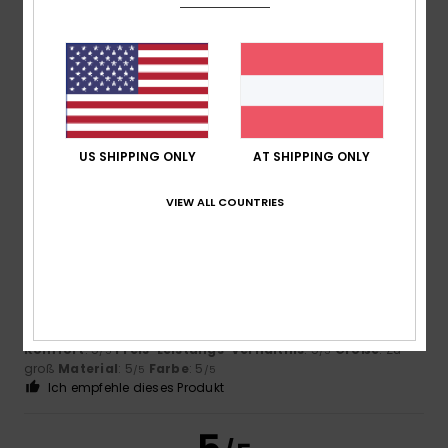
João
6. Juli 2026
Verifizierter Kauf
bequem
Original anzeigen - Português
Komfort
: 4
Preis-Leistungs-Verhältnis
: 4
Größe
: Groß
/5
/5
Material
: 4
Farbe
: 5
/5
/5
US SHIPPING ONLY
AT SHIPPING ONLY
5
/5
VIEW ALL COUNTRIES
Rosa
25. Juni 2026
Verifizierter Kauf
Das fühlt sich toll an
Original anzeigen - Castellano
Komfort
: 5
Preis-Leistungs-Verhältnis
: 5
Größe
: Zu
/5
/5
groß
Material
: 5
Farbe
: 5
/5
/5
Ich empfehle dieses Produkt