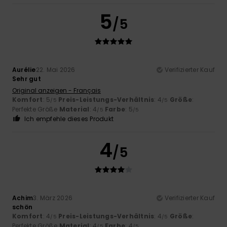
5
/5
Aurélie
22. Mai 2026
Verifizierter Kauf
Sehr gut
Original anzeigen - Français
Komfort
: 5
Preis-Leistungs-Verhältnis
: 4
Größe
:
/5
/5
Perfekte Größe
Material
: 4
Farbe
: 5
/5
/5
Ich empfehle dieses Produkt
4
/5
Achim
3. März 2026
Verifizierter Kauf
schön
Komfort
: 4
Preis-Leistungs-Verhältnis
: 4
Größe
:
/5
/5
Perfekte Größe
Material
: 4
Farbe
: 4
/5
/5