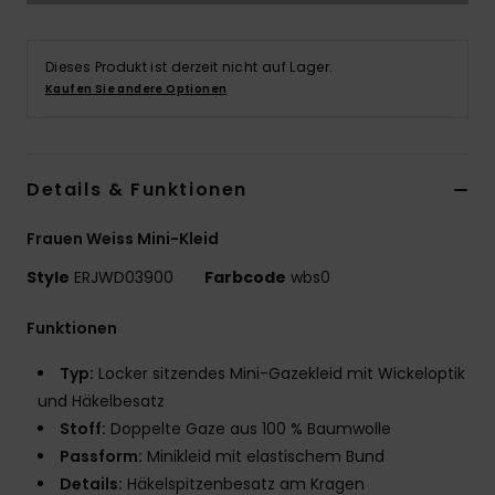
Accessoi
Dieses Produkt ist derzeit nicht auf Lager.
Kaufen Sie andere Optionen
Schuhe
Fitness
Details & Funktionen
Snow
Frauen Weiss Mini-Kleid
Style
ERJWD03900
Farbcode
wbs0
Funktionen
Typ:
Locker sitzendes Mini-Gazekleid mit Wickeloptik
und Häkelbesatz
Stoff:
Doppelte Gaze aus 100 % Baumwolle
Passform:
Minikleid mit elastischem Bund
Details:
Häkelspitzenbesatz am Kragen