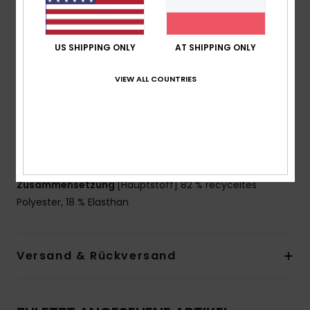
Hals:
Rundhalsausschnitt
Polsterung:
Herausnehmbare Polster für 12–16 Jahre
US SHIPPING ONLY
AT SHIPPING ONLY
Träger:
Verstellbare Ring- und Schieberiemen
Verschluss:
fester Verschluss
VIEW ALL COUNTRIES
Bedeckung:
Volle Bedeckung
Branding:
Elastisches Roxy-Logo unter der Brust
Kontrastband an Top und Unterteil
Herzförmiges Ton in Ton Roxy-Logo auf dem Rücken
Weitere Merkmale:
Gekreuzte Kontrast-Träger
Zusammensetzung
[Hauptstoff] 82 % recyceltes
Polyester, 18 % Elasthan
Versand & Rückversand