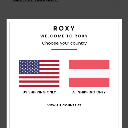
Accessoi
Schuhe
Details & Funktionen
WELCOME TO ROXY
Frauen Beige Kariertes Halstuch
Fitness
Choose your country
Style
ERJAA04295
Farbcode
tec9
Snow
Funktionen
Material:
Melierter Stoff aus Polyester
Dimensionen:
200 [H] x 45 [B] cm
Logo:
Gewebtes Roxy-Flaggenlabel
US SHIPPING ONLY
AT SHIPPING ONLY
Zusammensetzung
[Hauptstoff] 100 % Polyester
VIEW ALL COUNTRIES
Versand & Rückversand