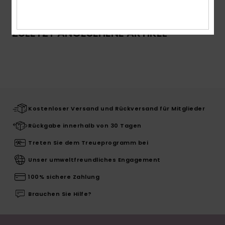
ZULETZT ANGESEHENE ARTIKEL
Kostenloser Versand und Rückversand für Mitglieder
Rückgabe innerhalb von 30 Tagen
Treten Sie dem Treueprogramm bei
Unser umweltfreundliches Engagement
100% sichere Zahlung
Brauchen Sie Hilfe?