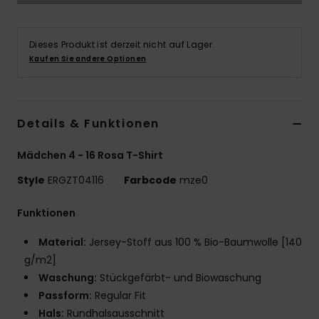
Accessoi
Dieses Produkt ist derzeit nicht auf Lager.
Kaufen Sie andere Optionen
Schuhe
Fitness
Details & Funktionen
Snow
Mädchen 4 - 16 Rosa T-Shirt
Style
ERGZT04116
Farbcode
mze0
Funktionen
Material:
Jersey-Stoff aus 100 % Bio-Baumwolle [140
g/m2]
Waschung:
Stückgefärbt- und Biowaschung
Passform:
Regular Fit
Hals:
Rundhalsausschnitt