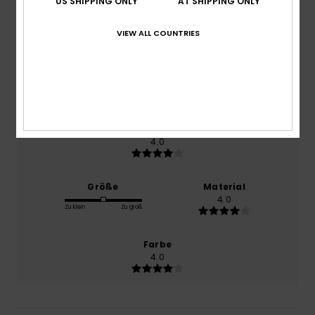
US SHIPPING ONLY
AT SHIPPING ONLY
basierend auf
1 verifizierten Bewertungen
seit
Dezember 2025
VIEW ALL COUNTRIES
100% unserer Kunden empfehlen dieses Produkt
Komfort
4.0
Preis-Leistungs-Verhältnis
4.0
Größe
Material
4.0
Zu klein
Zu groß
Farbe
4.0