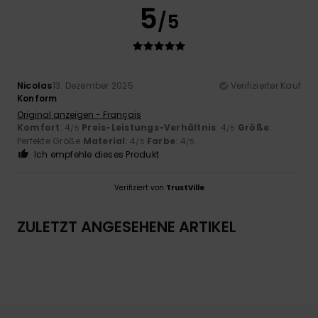
5
/5
Nicolas
13. Dezember 2025
Verifizierter Kauf
Konform
Original anzeigen - Français
Komfort
: 4
Preis-Leistungs-Verhältnis
: 4
Größe
:
/5
/5
Perfekte Größe
Material
: 4
Farbe
: 4
/5
/5
Ich empfehle dieses Produkt
Verifiziert von
TrustVille
ZULETZT ANGESEHENE ARTIKEL