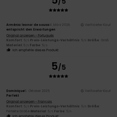
5
/5
Arménia leonor de sousa
4. März 2026
Verifizierter Kauf
entspricht den Erwartungen
Original anzeigen - Português
Komfort
: 5
Preis-Leistungs-Verhältnis
: 5
Größe
: Groß
/5
/5
Material
: 5
Farbe
: 5
/5
/5
Ich empfehle dieses Produkt
5
/5
Dominique
5. Oktober 2025
Verifizierter Kauf
Perfekt
Original anzeigen - Français
Komfort
: 5
Preis-Leistungs-Verhältnis
: 5
Größe
:
/5
/5
Perfekte Größe
Material
: 5
Farbe
: 5
/5
/5
Ich empfehle dieses Produkt