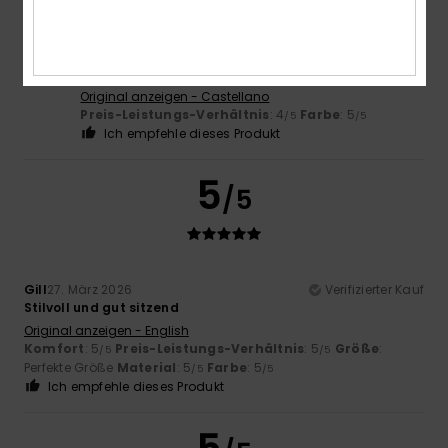
Veronica
10. Juni 2026
Verifizierter Kauf
Das tut gut
Original anzeigen - Castellano
Preis-Leistungs-Verhältnis
: 4
Farbe
: 5
/5
/5
Ich empfehle dieses Produkt
5
/5
Gill
27. März 2026
Verifizierter Kauf
Stilvoll und gut sitzend
Original anzeigen - English
Komfort
: 5
Preis-Leistungs-Verhältnis
: 5
Größe
:
/5
/5
Perfekte Größe
Material
: 5
Farbe
: 5
/5
/5
Ich empfehle dieses Produkt