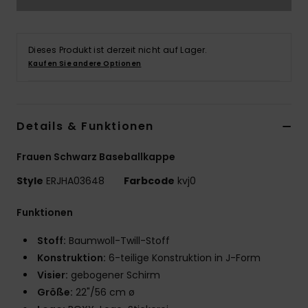
Accessoi
Dieses Produkt ist derzeit nicht auf Lager.
Schuhe
Kaufen Sie andere Optionen
Fitness
Details & Funktionen
Snow
Frauen Schwarz Baseballkappe
Style
ERJHA03648
Farbcode
kvj0
Funktionen
Stoff:
Baumwoll-Twill-Stoff
Konstruktion:
6-teilige Konstruktion in J-Form
Visier:
gebogener Schirm
Größe:
22"/56 cm ø