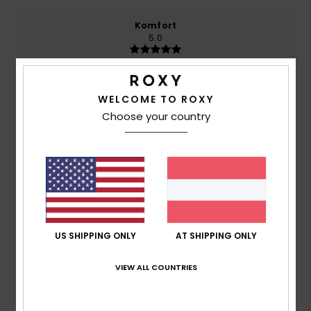
Komfort
5.0
Preis-Leistungs-Verhältnis
4.8
WELCOME TO ROXY
Choose your country
Größe
Material
5.0
Zu klein
Zu groß
Farbe
5.0
US SHIPPING ONLY
AT SHIPPING ONLY
VIEW ALL COUNTRIES
5
/5