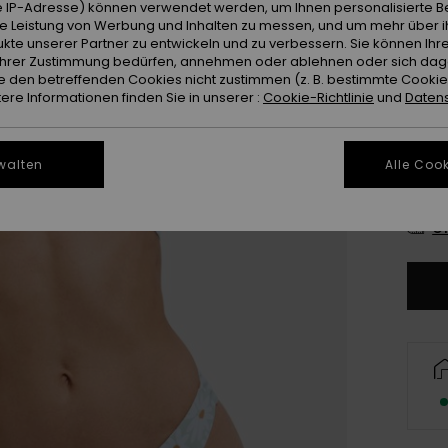
 IP-Adresse) können verwendet werden, um Ihnen personalisierte Be
Farb
ie Leistung von Werbung und Inhalten zu messen, und um mehr über i
kte unserer Partner zu entwickeln und zu verbessern. Sie können Ihre
e Ihrer Zustimmung bedürfen, annehmen oder ablehnen oder sich da
 den betreffenden Cookies nicht zustimmen (z. B. bestimmte Cooki
re Informationen finden Sie in unserer :
Cookie-Richtlinie
und
Datens
walten
Alle Cook
X
Gr