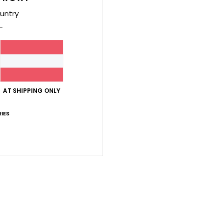
Zusa
untry
Elast
Ver
AT SHIPPING ONLY
IES
Durchschnittliche Bewertung
3.0
/5
basierend auf
2 verifizierten Bewertungen
seit November 2025
50% unserer Kunden empfehlen dieses Produkt