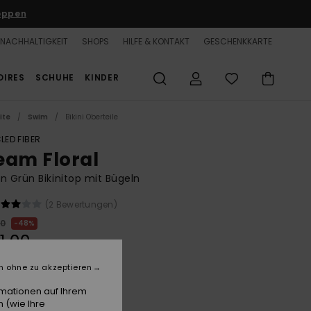
oppen
NACHHALTIGKEIT
SHOPS
HILFE & KONTAKT
GESCHENKKARTE
OIRES
SCHUHE
KINDER
ite
Swim
Bikini Oberteile
LED FIBER
eam Floral
n Grün Bikinitop mit Bügeln
(2 Bewertungen)
00
48%
1,00
n ohne zu akzeptieren
LTER RABATT 25% EXTRA
rmationen auf Ihrem
 (wie Ihre