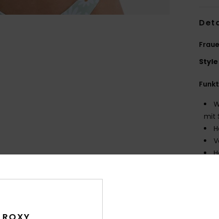
Deta
Fraue
Style
Funk
W
mit 
H
V
H
mög
I
D
R
 ROXY