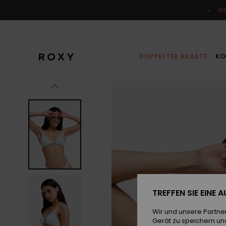
Direkt
zur
D
Produktinformation
springen
DOPPELTER RABATT
KO
TREFFEN SIE EINE
Wir und unsere Partne
Gerät zu speichern un