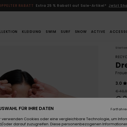
OPPELTER RABATT
Extra 25 % Rabatt auf Sale-Artikel*
Jetzt Sh
LLEKTION
KLEIDUNG
SWIM
SURF
SNOW
ACTIVE
ACCESS
Startse
RECYC
Dr
Fraue
3.0
€ 40,
€ 2
SALE
 AUSWAHL FÜR IHRE DATEN
Fortfahre
DOPPE
r verwenden Cookies oder eine vergleichbare Technologie, um Info
d/oder darauf zuzugreifen. Diese personenbezogenen Informationen