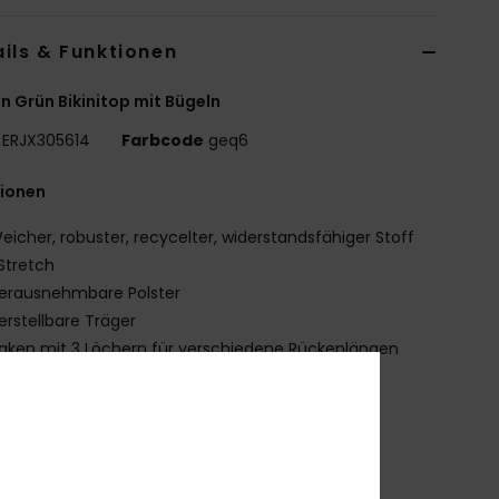
ils & Funktionen
n Grün Bikinitop mit Bügeln
ERJX305614
Farbcode
geq6
tionen
eicher, robuster, recycelter, widerstandsfähiger Stoff
Stretch
erausnehmbare Polster
erstellbare Träger
aken mit 3 Löchern für verschiedene Rückenlängen
lich
deal für Körbchengröße A/B/C
ruckplatzierung kann von Bikini zu Bikini variieren
OXY-Stickerei-Logo