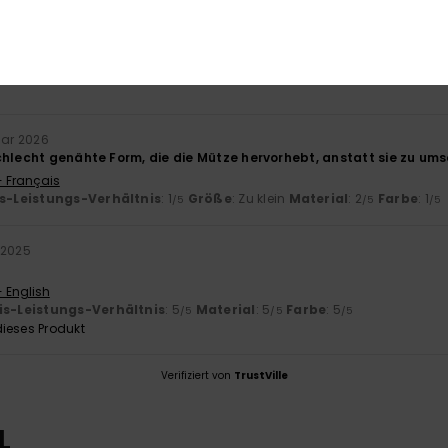
-Leistungs-Verhältnis
Größe
Mat
3.0
Zu klein
Zu groß
uar 2026
chlecht genähte Form, die die Mütze hervorhebt, anstatt sie zu um
- Français
is-Leistungs-Verhältnis
: 1
Größe
: Zu klein
Material
: 2
Farbe
: 1
/5
/5
/5
 2025
- English
is-Leistungs-Verhältnis
: 5
Material
: 5
Farbe
: 5
/5
/5
/5
ieses Produkt
Verifiziert von
TrustVille
L