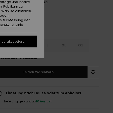
iträge und Inhalte
Laurel Green Dream Big Floral
e
hr Publikum zu
 Wahl so einstellen,
gegen
es zur Messung der
chutzrichtlinie
ies akzeptieren
S
S
M
L
XL
XXL
ößentabelle ansehen
In den Warenkorb
Lieferung nach Hause oder zum Abholort
Lieferung geplant ab
10 August