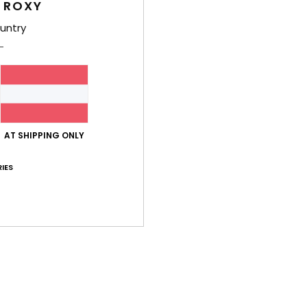
 ROXY
untry
 2026
och schöner
- Français
is-Leistungs-Verhältnis
: 4
Größe
: Perfekte Größe
Material
: 4
Fa
/5
/5
ieses Produkt
r 2025
AT SHIPPING ONLY
is-Leistungs-Verhältnis
: 3
Größe
: Perfekte Größe
Material
: 4
Fa
/5
/5
ieses Produkt
IES
ber 2025
itt der Jacke
is-Leistungs-Verhältnis
: 5
Größe
: Groß
Material
: 5
Farbe
: 5
/5
/5
/5
ieses Produkt
ember 2025
r ja, es fällt etwas groß aus... Ich habe Größe M genommen, obwohl 
- Français