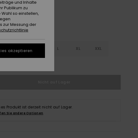
iträge und Inhalte
hr Publikum zu
 Wahl so einstellen,
gegen
es zur Messung der
chutzrichtlinie
S
S
M
L
XL
XXL
ies akzeptieren
ößentabelle ansehen
Nicht auf Lager
ses Produkt ist derzeit nicht auf Lager.
fen Sie andere Optionen