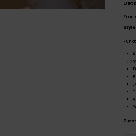
Deta
Fraue
Style
Funk
S
Einf
F
P
E
T
V
R
Zusa