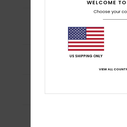
WELCOME TO
Choose your co
Roxane
19. Jänner
5
/5
In Wirklichkeit n
Original anzeigen 
Komfort
: 5
Pre
/5
Ich empfehle d
5
Diego
22. Dezembe
/5
US SHIPPING ONLY
Parce que
Komfort
: 4
Pre
/5
Ich empfehle d
VIEW ALL COUNTR
5
Virbala
18. Dezem
/5
Ich mag den Schn
Komfort
: 5
Pre
/5
Ich empfehle d
Catherine
9. Dez
5
/5
Ich liebe es! Abe
Original anzeigen 