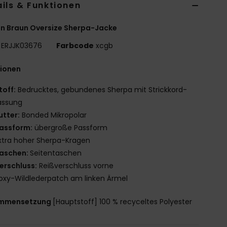
ils & Funktionen
n Braun Oversize Sherpa-Jacke
ERJJK03676
Farbcode
xcgb
tionen
toff:
Bedrucktes, gebundenes Sherpa mit Strickkord-
assung
utter:
Bonded Mikropolar
assform:
übergroße Passform
xtra hoher Sherpa-Kragen
aschen:
Seitentaschen
erschluss:
Reißverschluss vorne
oxy-Wildlederpatch am linken Ärmel
mmensetzung
[Hauptstoff] 100 % recyceltes Polyester