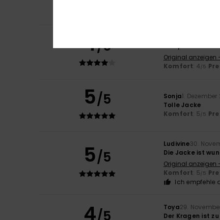
Komfort
: 5
Pre
/5
Ich empfehle d
4
Annick
8. Dezembe
/5
Entspricht dem F
Original anzeigen 
Komfort
: 4
Pre
/5
5
/5
Sonja
1. Dezember
Tolle Jacke
Komfort
: 5
Pre
/5
Ludivine
30. Nove
5
/5
Die Jacke ist wu
Original anzeigen 
Komfort
: 5
Pre
/5
Ich empfehle d
4
Toya
29. Novembe
/5
Der Kragen ist zu