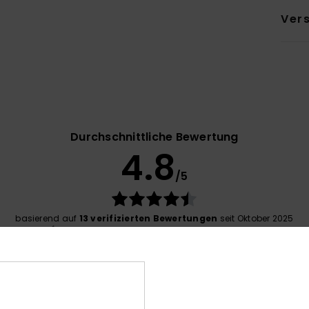
Ver
Durchschnittliche Bewertung
4.8
/5
basierend auf
13 verifizierten Bewertungen
seit Oktober 2025
77% unserer Kunden empfehlen dieses Produkt
-Leistungs-Verhältnis
Größe
Mat
4.4
Zu klein
Zu groß