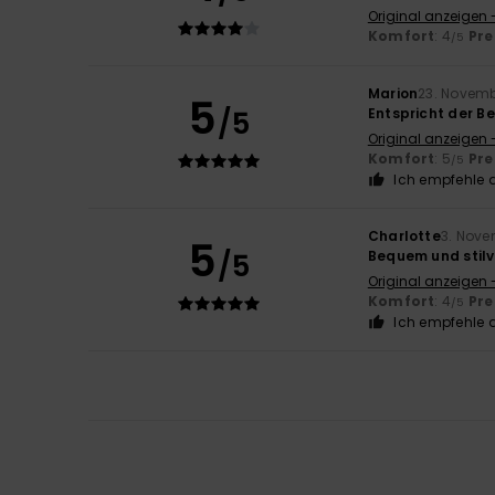
Original anzeigen 
Komfort
: 4
Pre
/5
Marion
23. Novem
5
/5
Entspricht der B
Original anzeigen 
Komfort
: 5
Pre
/5
Ich empfehle d
Charlotte
3. Nove
5
/5
Bequem und stilv
Original anzeigen 
Komfort
: 4
Pre
/5
Ich empfehle d