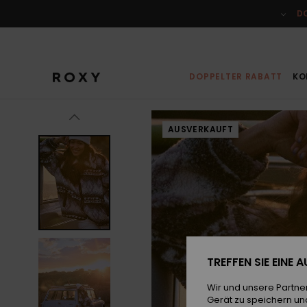
Direkt
zur
D
Produktinformation
springen
DOPPELTER RABATT
KO
AUSVERKAUFT
TREFFEN SIE EINE
Wir und unsere Partne
Gerät zu speichern un