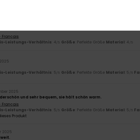
is-Leistungs-Verhältnis
: 4
Größe
: Groß
Material
: 5
Farbe
: 5
/5
/5
/5
ieses Produkt
r 2025
oto
- Français
is-Leistungs-Verhältnis
: 4
Größe
: Perfekte Größe
Material
: 4
/5
/5
 2025
is-Leistungs-Verhältnis
: 5
Größe
: Perfekte Größe
Material
: 5
Fa
/5
/5
mber 2025
nderschön und sehr bequem, sie hält schön warm.
- Français
is-Leistungs-Verhältnis
: 5
Größe
: Perfekte Größe
Material
: 5
Fa
/5
/5
ieses Produkt
r 2025
 weit.