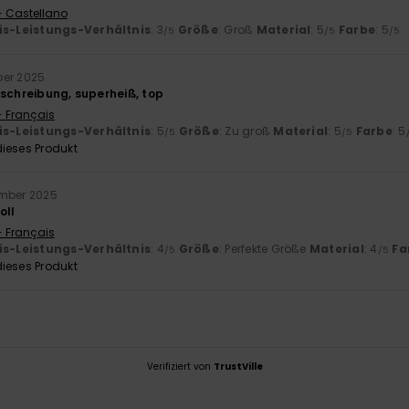
- Castellano
is-Leistungs-Verhältnis
: 3
Größe
: Groß
Material
: 5
Farbe
: 5
/5
/5
/5
ber 2025
eschreibung, superheiß, top
- Français
is-Leistungs-Verhältnis
: 5
Größe
: Zu groß
Material
: 5
Farbe
: 5
/5
/5
ieses Produkt
mber 2025
oll
- Français
is-Leistungs-Verhältnis
: 4
Größe
: Perfekte Größe
Material
: 4
Fa
/5
/5
ieses Produkt
Verifiziert von
TrustVille