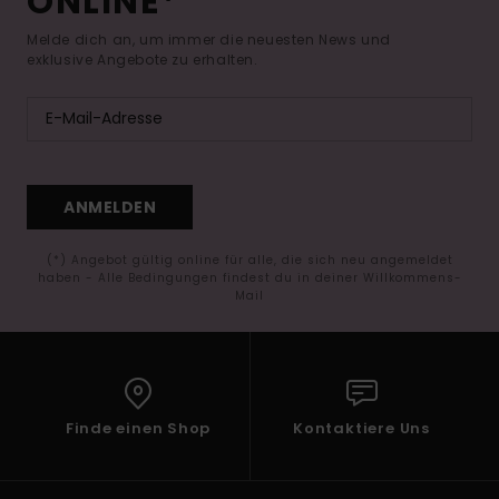
ONLINE*
Melde dich an, um immer die neuesten News und
exklusive Angebote zu erhalten.
ANMELDEN
(*) Angebot gültig online für alle, die sich neu angemeldet
haben - Alle Bedingungen findest du in deiner Willkommens-
Mail
Finde einen Shop
Kontaktiere Uns