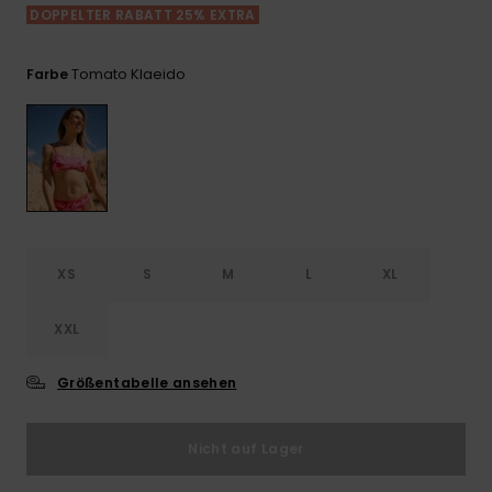
Playsuits
Handsch
DOPPELTER RABATT 25% EXTRA
GESCHENKKARTE
Schals
FAQ
Snow-
Schultas
ansehen
Shorts
Accessoi
Schulbe
Tomato Klaeido
Farbe
WUNSCHLISTE
Hüte & B
Röcke
Accessoi
Sonnenbr
Wetsuits
XS
S
M
L
XL
Rashgua
Neopren
Accessoi
XXL
Größentabelle ansehen
Swim
Nicht auf Lager
Kleidung