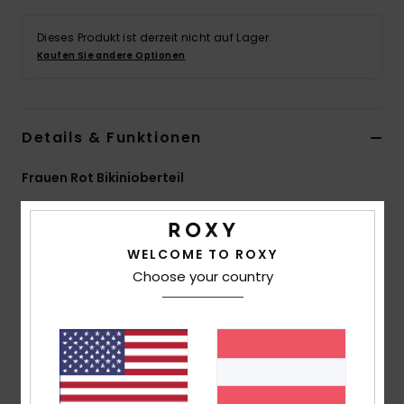
Accessoi
Dieses Produkt ist derzeit nicht auf Lager.
Kaufen Sie andere Optionen
Schuhe
Fitness
Details & Funktionen
Frauen Rot Bikinioberteil
Snow
Style
ERJX305589
Farbcode
rph6
Funktionen
WELCOME TO ROXY
Choose your country
Stoff:
Weicher, widerstandsfähiger und elastischer
Stoff
Form:
Bralette-Form
Unterstützung:
Reguläre Unterstützung
Polsterung:
herausnehmbare Polsterung
Riemen:
verstellbare Träger mit Ringen und