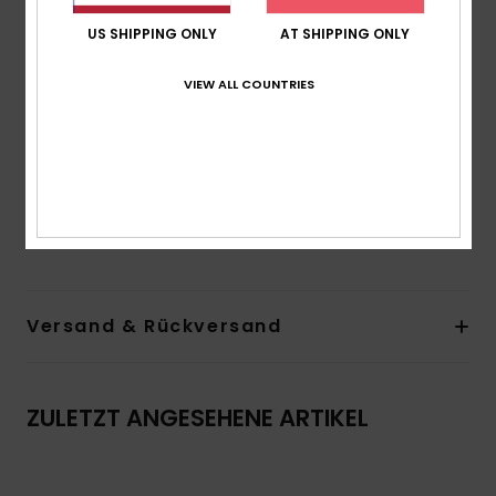
Schiebern
US SHIPPING ONLY
AT SHIPPING ONLY
Verschluss:
Haken mit 3 Löchern für verschiedene
Rückenlängen
VIEW ALL COUNTRIES
Am besten für A/B/C
Druckplatzierung kann von Bikini zu Bikini variieren
ROXY-Gummiplakette
Zusammensetzung
[Hauptstoff] 87 % recyceltes Nylon,
13 % Elasthan
Versand & Rückversand
ZULETZT ANGESEHENE ARTIKEL