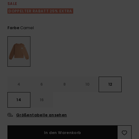
Playsuits
Handsch
SALE
GESCHENKKARTE
Schals
DOPPELTER RABATT 25% EXTRA
FAQ
Snow-
Schultas
ansehen
Shorts
Accessoi
Schulbe
WUNSCHLISTE
Hüte & B
Camel
Farbe
Röcke
Accessoi
Sonnenbr
Wetsuits
Rashgua
4
6
8
10
12
Neopren
Accessoi
14
16
Swim
Größentabelle ansehen
Kleidung
In den Warenkorb