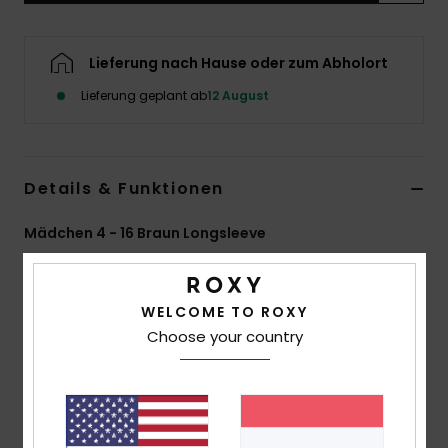
Accessoi
Lieferung nach Hause oder zum Abholort
Schuhe
Lieferung geplant ab
12 August
Fitness
Details & Funktionen
Snow
Mädchen 4 - 16 Braun Longsleeve
Style
ERGZT04059
Farbcode
clb0
WELCOME TO ROXY
Funktionen
Choose your country
Material:
Mittelschwerer Jersey-Stoff aus 100 % Bio-
Baumwolle [140 g/m2]
Fit:
Relaxed Fit
Hals:
Rundhalsausschnitt