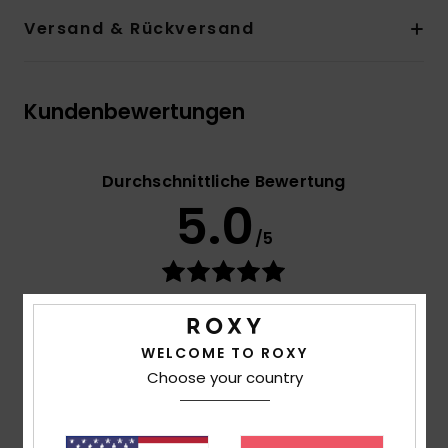
Versand & Rückversand
Kundenbewertungen
Durchschnittliche Bewertung
5.0
/5
basierend auf
2 verifizierten Bewertungen
seit
Oktober 2025
50% unserer Kunden empfehlen dieses Produkt
WELCOME TO ROXY
Choose your country
Komfort
5.0