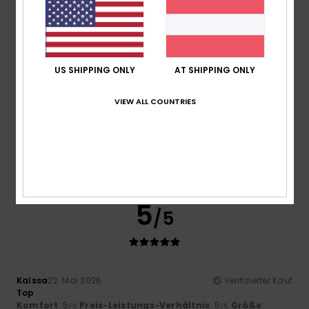
Preis-Leistungs-Verhältnis
5.0
US SHIPPING ONLY
AT SHIPPING ONLY
Größe
Material
5.0
Zu klein
Zu groß
VIEW ALL COUNTRIES
Farbe
5.0
5
/5
Kaïssa
22. Mai 2026
Verifizierter Kauf
Top
Komfort
: 5
Preis-Leistungs-Verhältnis
: 5
Größe
:
/5
/5