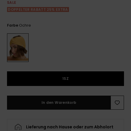
Playsuits
Handsch
SALE
GESCHENKKARTE
Schals
DOPPELTER RABATT 25% EXTRA
FAQ
Snow-
Schultas
ansehen
Shorts
Accessoi
Schulbe
WUNSCHLISTE
Hüte & B
Ochre
Farbe
Röcke
Accessoi
Sonnenbr
Wetsuits
Rashgua
1SZ
Neopren
Accessoi
In den Warenkorb
Swim
Kleidung
Lieferung nach Hause oder zum Abholort