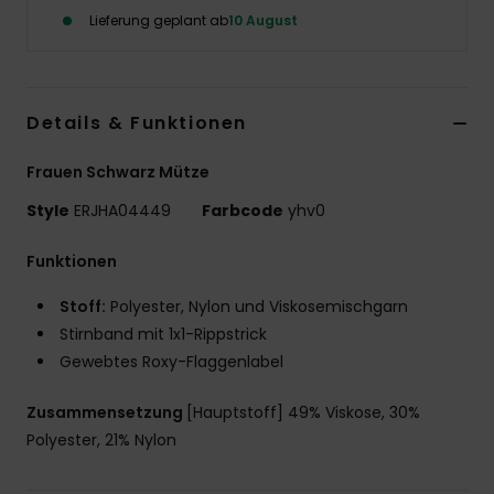
Lieferung geplant ab
10 August
Accessoi
Schuhe
Details & Funktionen
Fitness
Frauen Schwarz Mütze
Style
ERJHA04449
Farbcode
yhv0
Snow
Funktionen
Stoff:
Polyester, Nylon und Viskosemischgarn
Stirnband mit 1x1-Rippstrick
Gewebtes Roxy-Flaggenlabel
Zusammensetzung
[Hauptstoff] 49% Viskose, 30%
Polyester, 21% Nylon