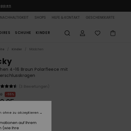
oppen
NACHHALTIGKEIT
SHOPS
HILFE & KONTAKT
GESCHENKKARTE
OIRES
SCHUHE
KINDER
ite
Kinder
Mädchen
cky
en 4-16 Braun Polarfleece mit
erschlusskragen
(3 Bewertungen)
00
55%
0,25
n ohne zu akzeptieren
LTER RABATT 25% EXTRA
rmationen auf Ihrem
 (wie Ihre