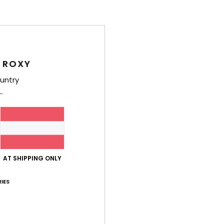
Ver
 ROXY
untry
Durchschnittliche Bewertung
4.7
/5
AT SHIPPING ONLY
basierend auf
3 verifizierten Bewertungen
seit Oktober 2025
100% unserer Kunden empfehlen dieses Produkt
IES
-Leistungs-Verhältnis
Größe
Mat
4.3
Zu klein
Zu groß