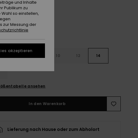
iträge und Inhalte
Tiramisu
e
hr Publikum zu
 Wahl so einstellen,
gegen
es zur Messung der
chutzrichtlinie
ies akzeptieren
6
8
10
12
14
ößentabelle ansehen
In den Warenkorb
Lieferung nach Hause oder zum Abholort