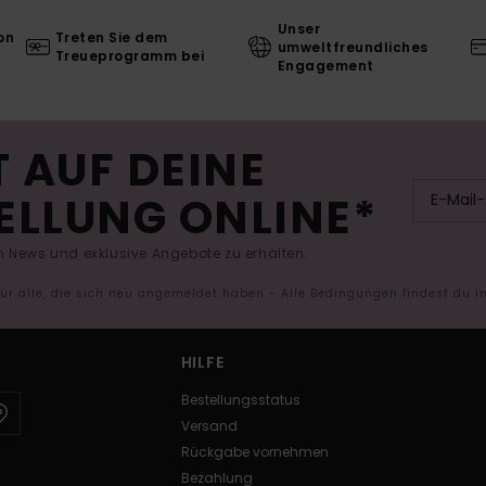
Unser
on
Treten Sie dem
umweltfreundliches
Treueprogramm bei
Engagement
 AUF DEINE
ELLUNG ONLINE*
 News und exklusive Angebote zu erhalten.
 für alle, die sich neu angemeldet haben - Alle Bedingungen findest du 
HILFE
Bestellungsstatus
Versand
Rückgabe vornehmen
Bezahlung