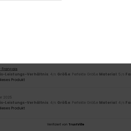
2026
 der Preis ist unschlagbar und die Qualität hervorragend
- Castellano
is-Leistungs-Verhältnis
: 5
Größe
: Perfekte Größe
Material
: 5
Fa
/5
/5
ieses Produkt
er 2025
be und den Schnitt.
- Français
is-Leistungs-Verhältnis
: 4
Größe
: Perfekte Größe
Material
: 5
Fa
/5
/5
ieses Produkt
er 2025
is-Leistungs-Verhältnis
: 4
Größe
: Perfekte Größe
Material
: 4
Fa
/5
/5
ieses Produkt
Verifiziert von
TrustVille