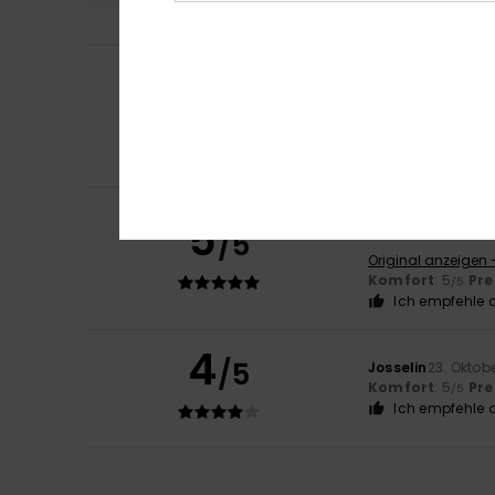
Lorea
22. Februar 
5
/5
Die Größe passt,
Original anzeigen 
Komfort
: 5
Pre
/5
Ich empfehle d
Corinne
1. Dezemb
5
/5
Ich liebe die Far
Original anzeigen 
Komfort
: 5
Pre
/5
Ich empfehle d
4
/5
Josselin
23. Oktob
Komfort
: 5
Pre
/5
Ich empfehle d