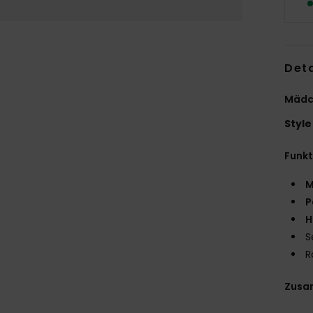
Deta
Mädch
Style
Funk
M
P
H
S
R
Zusa