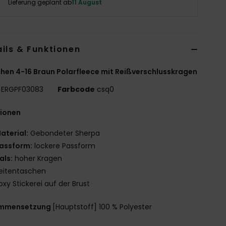
Lieferung geplant ab
11 August
ils & Funktionen
en 4-16 Braun Polarfleece mit Reißverschlusskragen
ERGPF03083
Farbcode
csq0
tionen
aterial:
Gebondeter Sherpa
assform:
lockere Passform
als:
hoher Kragen
eitentaschen
oxy Stickerei auf der Brust
mmensetzung
[Hauptstoff] 100 % Polyester