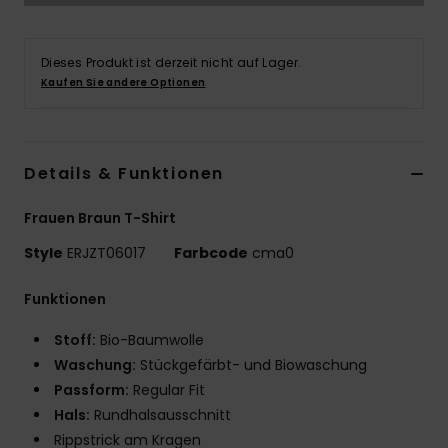
Accessoi
Dieses Produkt ist derzeit nicht auf Lager.
Kaufen Sie andere Optionen
Schuhe
Fitness
Details & Funktionen
Snow
Frauen Braun T-Shirt
Style
ERJZT06017
Farbcode
cma0
Funktionen
Stoff:
Bio-Baumwolle
Waschung:
Stückgefärbt- und Biowaschung
Passform:
Regular Fit
Hals:
Rundhalsausschnitt
Rippstrick am Kragen