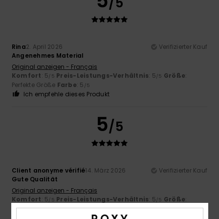
5
/5
Rina
2. April 2026
Verifizierter Kauf
Angenehmes Material
Original anzeigen - Français
Komfort
: 5
Preis-Leistungs-Verhältnis
: 5
Größe
:
/5
/5
Perfekte Größe
Farbe
: 5
/5
Ich empfehle dieses Produkt
5
/5
Client anonyme vérifié
14. März 2026
Verifizierter Kauf
Gute Qualität
Original anzeigen - Français
Komfort
: 5
Preis-Leistungs-Verhältnis
: 5
Größe
:
/5
/5
Perfekte Größe
Material
: 5
Farbe
: 5
/5
/5