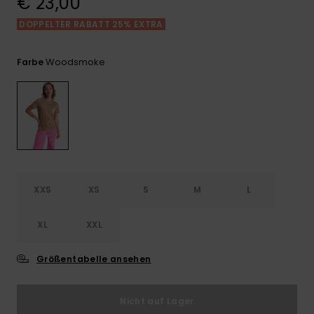
€ 23,00
Playsuits
Handsch
GESCHENKKARTE
Schals
DOPPELTER RABATT 25% EXTRA
FAQ
Snow-
Schultas
ansehen
Shorts
Accessoi
Schulbe
WUNSCHLISTE
Hüte & B
Woodsmoke
Farbe
Röcke
Accessoi
Sonnenbr
Wetsuits
Rashgua
XXS
XS
S
M
L
Neopren
Accessoi
XL
XXL
Swim
Größentabelle ansehen
Kleidung
Nicht auf Lager