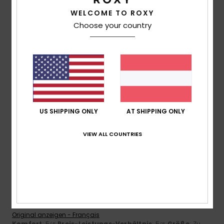
4
WELCOME TO ROXY
/5
Choose your country
Client anonyme vérifié
11. März 2026
Verifizierter Kauf
Der Ausschnitt ist nicht weit genug ausgeschnitten
Original anzeigen - Français
Komfort
: 5
Preis-Leistungs-Verhältnis
: 5
Größe
:
/5
/5
Perfekte Größe
Material
: 5
Farbe
: 5
/5
/5
US SHIPPING ONLY
AT SHIPPING ONLY
Ich empfehle dieses Produkt
VIEW ALL COUNTRIES
5
/5
Caroline
3. März 2026
Verifizierter Kauf
Top-Material
Original anzeigen - Français
Komfort
: 5
Preis-Leistungs-Verhältnis
: 5
Größe
: Zu