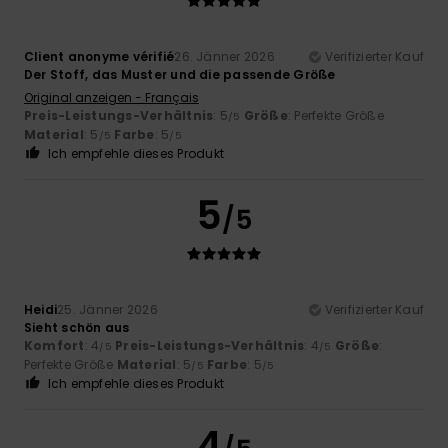
Client anonyme vérifié
26. Jänner 2026
Verifizierter Kauf
Der Stoff, das Muster und die passende Größe
Original anzeigen - Français
Preis-Leistungs-Verhältnis
: 5
Größe
: Perfekte Größe
/5
Material
: 5
Farbe
: 5
/5
/5
Ich empfehle dieses Produkt
5
/5
Heidi
25. Jänner 2026
Verifizierter Kauf
Sieht schön aus
Komfort
: 4
Preis-Leistungs-Verhältnis
: 4
Größe
:
/5
/5
Perfekte Größe
Material
: 5
Farbe
: 5
/5
/5
Ich empfehle dieses Produkt
4