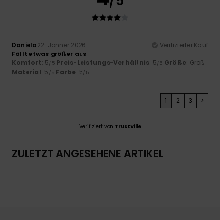
/5
Daniela
22. Jänner 2026
Verifizierter Kauf
Fällt etwas größer aus
Komfort
: 5
Preis-Leistungs-Verhältnis
: 5
Größe
: Groß
/5
/5
Material
: 5
Farbe
: 5
/5
/5
1
2
3
>
Verifiziert von
TrustVille
ZULETZT ANGESEHENE ARTIKEL