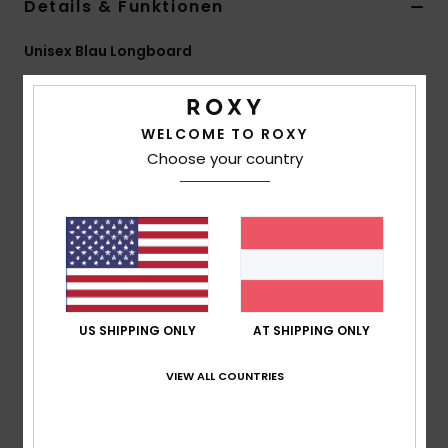
Details & Funktionen
Accessoi
Unisex Blau Longboard
Style
EGL23RCPAA
Farbcode
bzq0
Schuhe
Funktionen
WELCOME TO ROXY
Fitness
Choose your country
Birkendeck
Größe: 32" x 9.5"
Snow
Bearings ABEC 9 (608 2RS)
7" inverted Kingpin-Trucks
Griptape
Gegossene PU-Rollen 65 x 51 mm
US SHIPPING ONLY
AT SHIPPING ONLY
Zusammensetzung
43 % Holz, 31 % Metall, 26 %
Polyurethan
VIEW ALL COUNTRIES
Versand & Rückversand