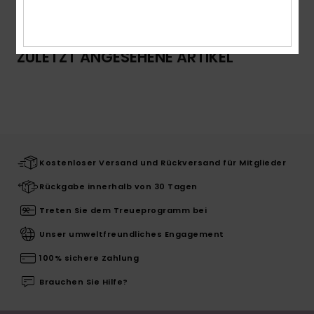
ZULETZT ANGESEHENE ARTIKEL
Kostenloser Versand und Rückversand für Mitglieder
Rückgabe innerhalb von 30 Tagen
Treten Sie dem Treueprogramm bei
Unser umweltfreundliches Engagement
100% sichere Zahlung
Brauchen Sie Hilfe?