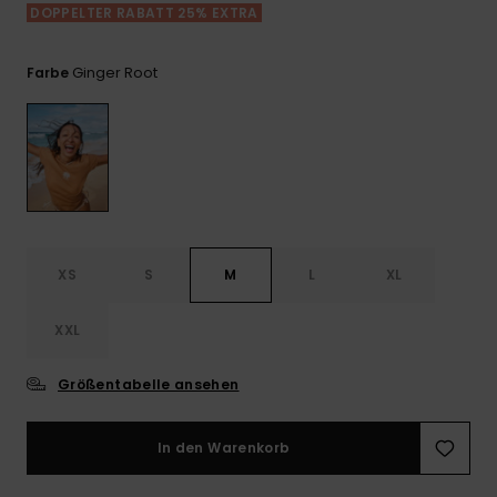
Playsuits
Handsch
DOPPELTER RABATT 25% EXTRA
GESCHENKKARTE
Schals
FAQ
Snow-
Schultas
ansehen
Shorts
Accessoi
Schulbe
Ginger Root
Farbe
WUNSCHLISTE
Hüte & B
Röcke
Accessoi
Sonnenbr
Wetsuits
XS
S
M
L
XL
Rashgua
Neopren
XXL
Accessoi
Größentabelle ansehen
Swim
In den Warenkorb
Kleidung