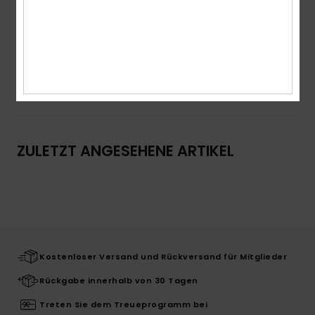
Logo:
ROXY-Grafik mittig auf der Brust
Zusammensetzung
[Hauptstoff] 100 % Baumwolle
Versand & Rückversand
ZULETZT ANGESEHENE ARTIKEL
Kostenloser Versand und Rückversand für Mitglieder
Rückgabe innerhalb von 30 Tagen
Treten Sie dem Treueprogramm bei