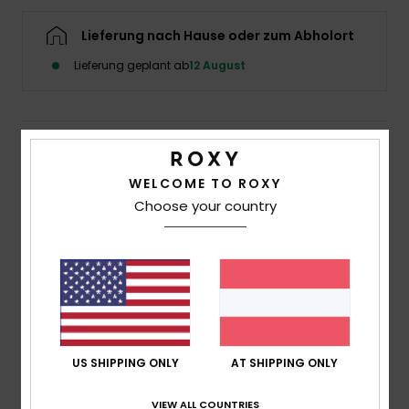
Accessoi
Lieferung nach Hause oder zum Abholort
Lieferung geplant ab
12 August
Schuhe
Fitness
Details & Funktionen
WELCOME TO ROXY
Snow
Frauen Beige Kurzes Top
Choose your country
Style
ERJKT04243
Farbcode
tje0
Funktionen
Material:
Minirippstrick-Stoff aus Baumwolle [240
g/m2]
Passform:
Cropped Fit
US SHIPPING ONLY
AT SHIPPING ONLY
Hals:
Rundhalsausschnitt
Ärmel:
Flügelärmel
VIEW ALL COUNTRIES