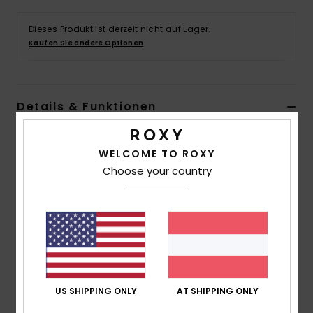
Accessoi
Dieses Produkt ist derzeit nicht auf Lager.
Kaufen Sie andere Optionen
Schuhe
Fitness
Details & Funktionen
Mädchen 6 - 16 Grün Boardshorts
Snow
WELCOME TO ROXY
Style
ERGBS03125
Farbcode
ghz6
Choose your country
Funktionen
Kollektion:
Party Wave RG-Kollektion
Material:
Stoff mit 4-Way-Stretch aus 55 %
recyceltem Polyester, 37 % Polyester und 8 % Elastan
Passform:
Hohe Taille und kurze Länge
US SHIPPING ONLY
AT SHIPPING ONLY
Taille:
voll elastischer Bund
Verschluss:
Kordelzug