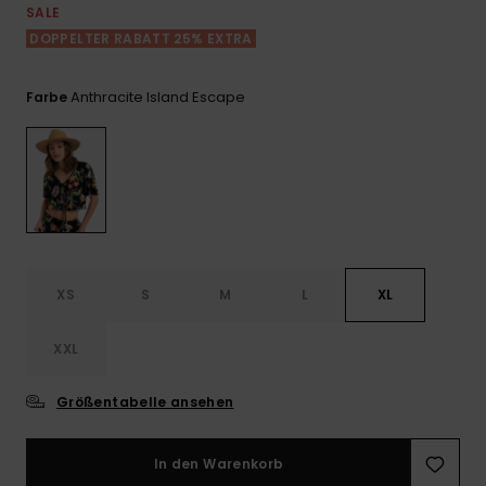
Playsuits
Handsch
SALE
GESCHENKKARTE
Schals
DOPPELTER RABATT 25% EXTRA
FAQ
Snow-
Schultas
ansehen
Shorts
Accessoi
Schulbe
WUNSCHLISTE
Hüte & B
Anthracite Island Escape
Farbe
Röcke
Accessoi
Sonnenbr
Wetsuits
Rashgua
XS
S
M
L
XL
Neopren
Accessoi
XXL
Swim
Größentabelle ansehen
Kleidung
In den Warenkorb