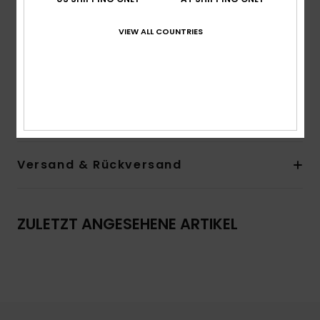
Ärmel:
kurzärmlig
Verschluss:
fester Verschluss
VIEW ALL COUNTRIES
Weitere Merkmale:
Zier-Schnürung vorne
Das Aussehen des Produkts kann je nach Platzierung
des Drucks geringfügig abweichen
Zusammensetzung
[Hauptstoff] 100 % Viskose
Versand & Rückversand
ZULETZT ANGESEHENE ARTIKEL