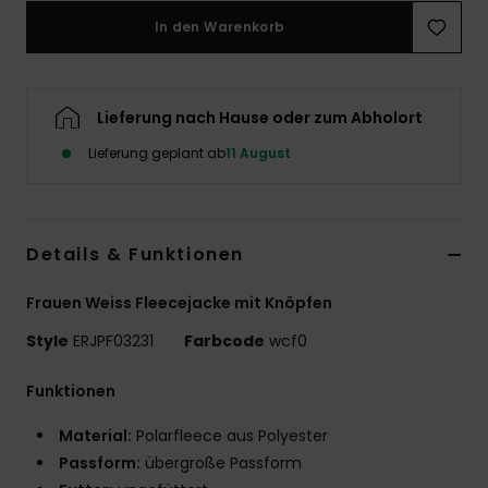
In den Warenkorb
Accessoi
Schuhe
Lieferung nach Hause oder zum Abholort
Lieferung geplant ab
11 August
Fitness
Snow
Details & Funktionen
Frauen Weiss Fleecejacke mit Knöpfen
Style
ERJPF03231
Farbcode
wcf0
Funktionen
Material:
Polarfleece aus Polyester
Passform:
übergroße Passform