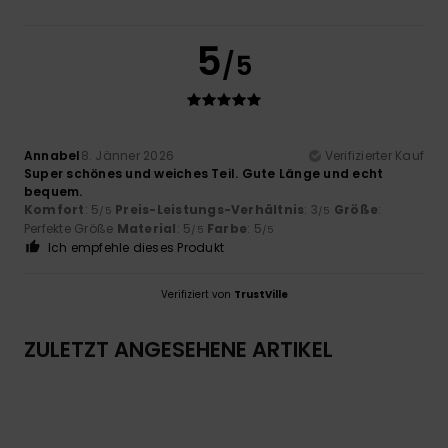
5
/5
Annabel
8. Jänner 2026
Verifizierter Kauf
Super schönes und weiches Teil. Gute Länge und echt
bequem.
Komfort
: 5
Preis-Leistungs-Verhältnis
: 3
Größe
:
/5
/5
Perfekte Größe
Material
: 5
Farbe
: 5
/5
/5
Ich empfehle dieses Produkt
Verifiziert von
TrustVille
ZULETZT ANGESEHENE ARTIKEL