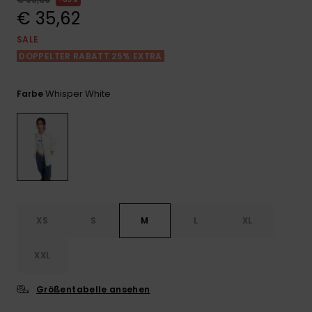
Playsuits
Handsch
€ 35,62
GESCHENKKARTE
Schals
FAQ
Snow-
Schultas
ansehen
SALE
Shorts
Accessoi
Schulbe
DOPPELTER RABATT 25% EXTRA
WUNSCHLISTE
Hüte & B
Röcke
Accessoi
Whisper White
Farbe
Sonnenbr
Wetsuits
Rashgua
Neopren
Accessoi
XS
S
M
L
XL
Swim
XXL
Größentabelle ansehen
Kleidung