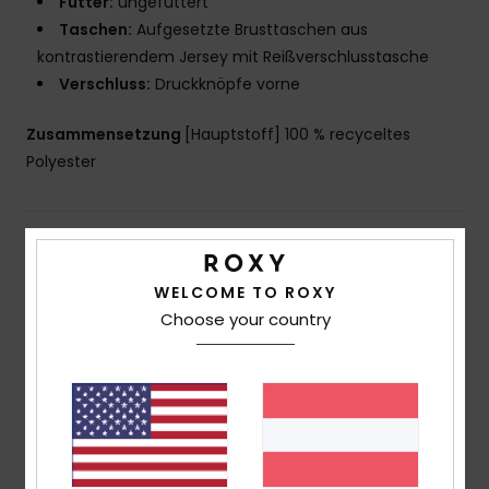
Futter:
ungefüttert
Taschen:
Aufgesetzte Brusttaschen aus
kontrastierendem Jersey mit Reißverschlusstasche
Verschluss:
Druckknöpfe vorne
Zusammensetzung
[Hauptstoff] 100 % recyceltes
Polyester
Versand & Rückversand
WELCOME TO ROXY
Choose your country
Kundenbewertungen
Durchschnittliche Bewertung
5.0
/5