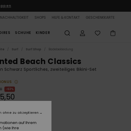
oppen
NACHHALTIGKEIT
SHOPS
HILFE & KONTAKT
GESCHENKKARTE
OIRES
SCHUHE
KINDER
ite
Surf
Surf Shop
Badebekleidung
inted Beach Classics
n Schwarz Sportliches, zweiteiliges Bikini-Set
BONUS
00
63%
5,50
n ohne zu akzeptieren
LTER RABATT 25% EXTRA
rmationen auf Ihrem
 (wie Ihre
Anthracite Palm Song S
e