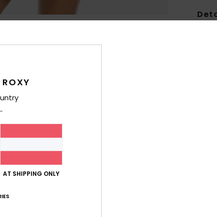
Deta
Fraue
Style
Funk
 ROXY
K
untry
M
Stof
F
A
U
P
AT SHIPPING ONLY
T
V
IES
B
K