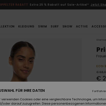
OPPELTER RABATT
Extra 25 % Rabatt auf Sale-Artikel*
Jetzt Sh
LLEKTION
KLEIDUNG
SWIM
SURF
SNOW
ACTIVE
ACCESS
Startse
Pr
Fraue
ECO-
€ 68,
€ 2
SALE
 AUSWAHL FÜR IHRE DATEN
Fortfahre
DOPPE
r verwenden Cookies oder eine vergleichbare Technologie, um Info
d/oder darauf zuzugreifen. Diese personenbezogenen Informationen
Farb