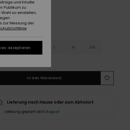
iträge und Inhalte
hr Publikum zu
 Wahl so einstellen,
gegen
es zur Messung der
chutzrichtlinie
S
S
M
L
XL
XXL
ies akzeptieren
ößentabelle ansehen
In den Warenkorb
Lieferung nach Hause oder zum Abholort
Lieferung geplant ab
10 August