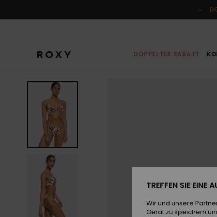
Direkt
zur
D
Produktinformation
springen
DOPPELTER RABATT
KO
TREFFEN SIE EINE
Wir und unsere Partne
Gerät zu speichern un