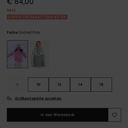
€ 84,00
Playsuits
Handsch
GESCHENKKARTE
Schals
SALE
FAQ
Snow-
Schultas
ansehen
DOPPELTER RABATT 25% EXTRA
Shorts
Accessoi
Schulbe
WUNSCHLISTE
Hüte & B
Sachet Pink
Farbe
Röcke
Accessoi
Sonnenbr
Wetsuits
Rashgua
Neopren
8
10
12
14
16
Accessoi
Größentabelle ansehen
Swim
In den Warenkorb
Kleidung