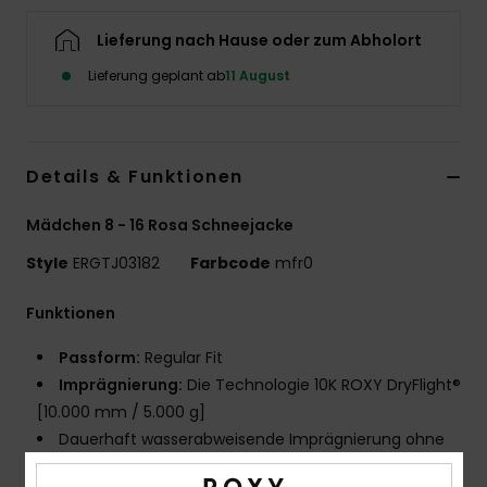
Accessoi
Lieferung nach Hause oder zum Abholort
Lieferung geplant ab
11 August
Schuhe
Fitness
Details & Funktionen
Snow
Mädchen 8 - 16 Rosa Schneejacke
Style
ERGTJ03182
Farbcode
mfr0
Funktionen
Passform:
Regular Fit
Imprägnierung:
Die Technologie 10K ROXY DryFlight®
[10.000 mm / 5.000 g]
Dauerhaft wasserabweisende Imprägnierung ohne
PFC