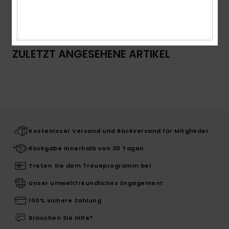
Versand & Rückversand
ZULETZT ANGESEHENE ARTIKEL
Kostenloser Versand und Rückversand für Mitglieder
Rückgabe innerhalb von 30 Tagen
Treten Sie dem Treueprogramm bei
Unser umweltfreundliches Engagement
100% sichere Zahlung
Brauchen Sie Hilfe?