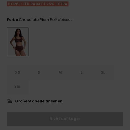
Playsuits
Handsch
DOPPELTER RABATT 25% EXTRA
GESCHENKKARTE
Schals
FAQ
Snow-
Schultas
ansehen
Shorts
Accessoi
Schulbe
Chocolate Plum Polkabiscus
Farbe
WUNSCHLISTE
Hüte & B
Röcke
Accessoi
Sonnenbr
Wetsuits
XS
S
M
L
XL
Rashgua
Neopren
Accessoi
XXL
Größentabelle ansehen
Swim
Nicht auf Lager
Kleidung