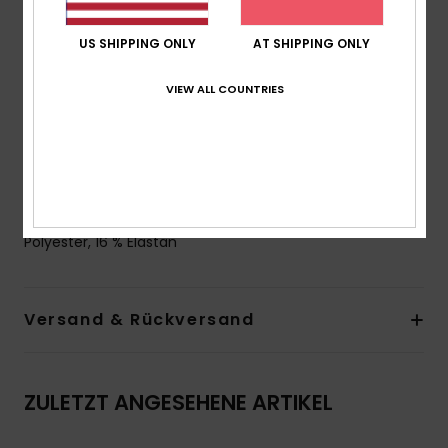
Taille:
Hoher Bund
US SHIPPING ONLY
AT SHIPPING ONLY
Verschluss:
Breiter versteckter elastischer Gürtel für
mehr Halt und Unterstützung
VIEW ALL COUNTRIES
Bedeckung:
Volle Bedeckung
Logo:
ROXY-Plakette aus Gummi
Das Aussehen des Produkts kann je nach Platzierung
des Drucks geringfügig abweichen
Zusammensetzung
[Hauptstoff] 84 % recyceltes
Polyester, 16 % Elastan
Versand & Rückversand
ZULETZT ANGESEHENE ARTIKEL