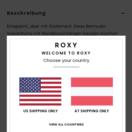
Accessoi
Beschreibung
Schuhe
Entspannt, aber mit Statement. Diese Bermuda-
Sweatshorts mit Elastikbund bringen lässigen Komfort
mit einer weiten, längeren Passform aus weichem
Fitness
Reverse-French-Terry. Ein verstellbarer Kordelzugbund
WELCOME TO ROXY
sorgt für Lässigkeit, während die oversized ROXY x Juicy
Choose your country
Snow
Grafik den markanten Y2K-Touch setzt. Einfach
anziehen und den Vibe ownen.
Details & Funktionen
Versand & Rückversand
US SHIPPING ONLY
AT SHIPPING ONLY
VIEW ALL COUNTRIES