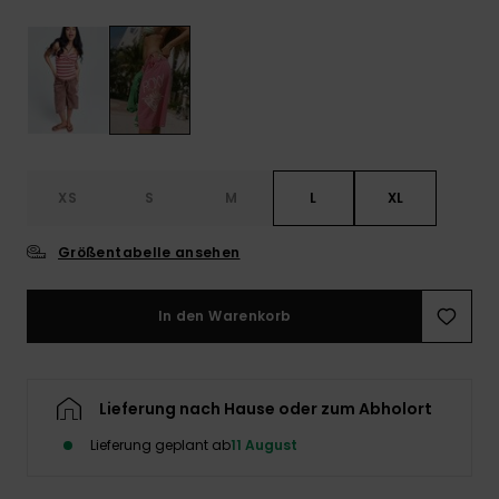
Playsuits
Handsch
GESCHENKKARTE
Schals
FAQ
Snow-
Schultas
ansehen
Shorts
Accessoi
Schulbe
WUNSCHLISTE
Hüte & B
Röcke
Accessoi
Sonnenbr
XS
S
M
L
XL
Wetsuits
Größentabelle ansehen
Rashgua
Neopren
In den Warenkorb
Accessoi
Swim
Lieferung nach Hause oder zum Abholort
Lieferung geplant ab
11 August
Kleidung