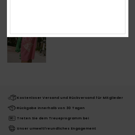
ZULETZT ANGESEHENE ARTIKEL
Kostenloser Versand und Rückversand für Mitglieder
Rückgabe innerhalb von 30 Tagen
Treten Sie dem Treueprogramm bei
Unser umweltfreundliches Engagement