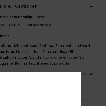
ils & Funktionen
n Weiss Rundhalspullover
ERJSW03671
Farbcode
wbs0
tionen
aterial:
Mittelschwerer Stoff aus Baumwolle und Acryl
assform:
Überschnittene Schultern, Boxy-Fit
etails:
Gerippter Ausschnitt und unterer Körperteil,
agärmel, Raffiniertes, offenes Strickmuster
mmensetzung
[Hauptstoff] 60 % Baumwolle, 40 % Acryl
sand & Rückversand