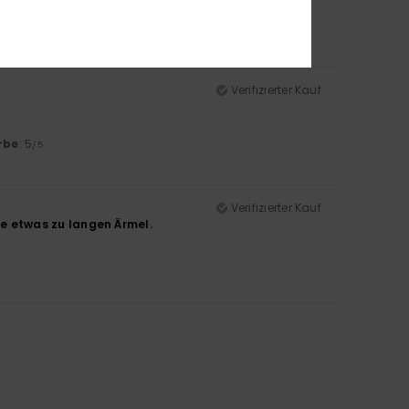
Verifizierter Kauf
rbe
: 5
/5
Verifizierter Kauf
die etwas zu langen Ärmel.