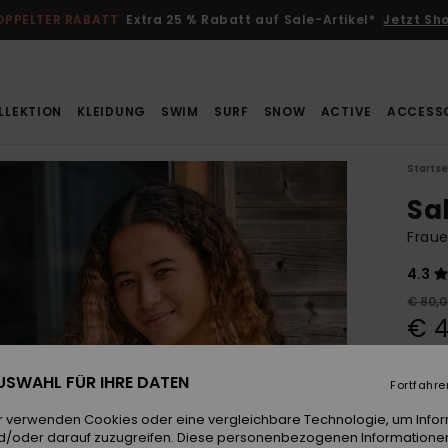
OPPELTER RABATT
Extra 25 % Rabatt auf Sale-Artikel*
Jetzt Sh
LLEKTION
KLEIDUNG
SWIM
SURF
SNOW
ACTIVE
ACCESS
Startse
Sal
Fraue
4.3
€ 80,
€ 4
SALE
 AUSWAHL FÜR IHRE DATEN
DOPPE
Fortfahre
r verwenden Cookies oder eine vergleichbare Technologie, um Info
d/oder darauf zuzugreifen. Diese personenbezogenen Informationen
Farb