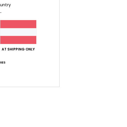
untry
Durchschnittliche Bewertung
4.3
/5
AT SHIPPING ONLY
IES
basierend auf
3 verifizierten Bewertungen
seit September 2025
100% unserer Kunden empfehlen dieses Produkt
-Leistungs-Verhältnis
Größe
Mat
4.0
Zu klein
Zu groß
ner 2026
uter Qualität. Allerdings etwas kurz.