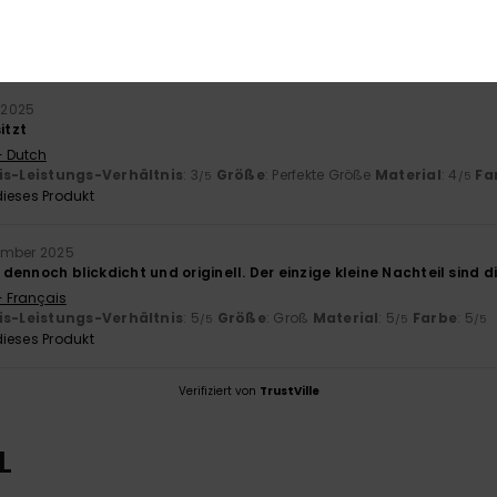
- Français
is-Leistungs-Verhältnis
: 4
Größe
: Klein
Material
: 5
Farbe
: 5
/5
/5
/5
ieses Produkt
r 2025
itzt
- Dutch
is-Leistungs-Verhältnis
: 3
Größe
: Perfekte Größe
Material
: 4
Fa
/5
/5
ieses Produkt
ember 2025
er dennoch blickdicht und originell. Der einzige kleine Nachteil sind 
- Français
is-Leistungs-Verhältnis
: 5
Größe
: Groß
Material
: 5
Farbe
: 5
/5
/5
/5
ieses Produkt
Verifiziert von
TrustVille
L