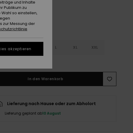
iträge und Inhalte
hr Publikum zu
 Wahl so einstellen,
gegen
es zur Messung der
chutzrichtlinie
S
S
M
L
XL
XXL
ies akzeptieren
ößentabelle ansehen
In den Warenkorb
Lieferung nach Hause oder zum Abholort
Lieferung geplant ab
10 August