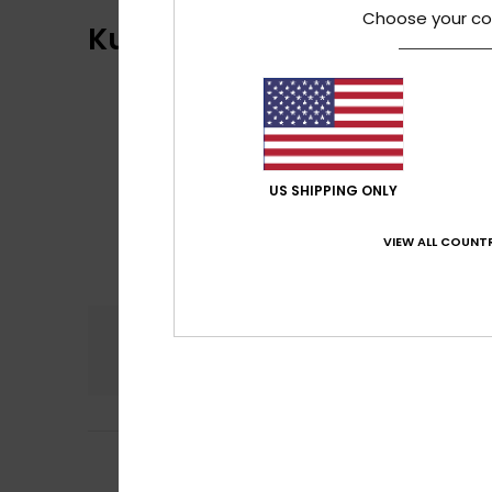
Choose your co
Kundenbewertungen
US SHIPPING ONLY
VIEW ALL COUNTR
Komfort
Preis
5.0
Laury-Ann
13. Jän
4
/5
Hübsch und von g