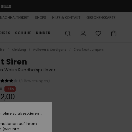
oppen
NACHHALTIGKEIT
SHOPS
HILFE & KONTAKT
GESCHENKKARTE
OIRES
SCHUHE
KINDER
ite
Kleidung
Pullover & Cardigans
Crew Neck Jumpers
t Siren
n Weiss Rundhalspullover
(3 Bewertungen)
00
48%
2,00
LTER RABATT 25% EXTRA
n ohne zu akzeptieren
rmationen auf Ihrem
Egret
 (wie Ihre
e