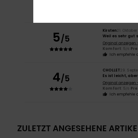
Original anzeigen 
Komfort
: 5
Pre
/5
Ich empfehle d
Kirsten
21. Oktobe
5
/5
Weil es sehr gut s
Original anzeigen 
Komfort
: 5
Pre
/5
Ich empfehle d
CHOLLET
29. Sept
4
/5
Es ist leicht, ab
Original anzeigen 
Komfort
: 5
Pre
/5
Ich empfehle d
ZULETZT ANGESEHENE ARTIKE