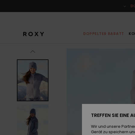
Direkt
zur
D
Produktinformation
springen
DOPPELTER RABATT
KO
TREFFEN SIE EINE
Wir und unsere Partne
Gerät zu speichern un