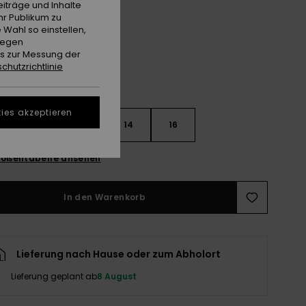
iträge und Inhalte
Wild Wind
e
hr Publikum zu
 Wahl so einstellen,
gegen
es zur Messung der
chutzrichtlinie
ies akzeptieren
10
12
14
16
ößentabelle ansehen
In den Warenkorb
Lieferung nach Hause oder zum Abholort
Lieferung geplant ab
8 August