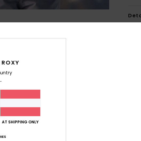
Deta
Mädch
Style
Funk
 ROXY
M
untry
und 
T
Wär
H
Ä
V
AT SHIPPING ONLY
T
IES
Zusa