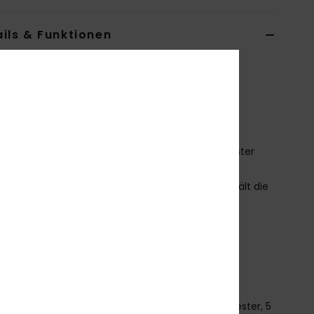
ils & Funktionen
en 8 - 16 Blau Sweatshirt mit Reißverschluss
ERGFT03944
Farbcode
bqy0
tionen
aterial:
Waffelstrick aus 95 % recyceltem Polyester
5 % Elastan
echnologie:
WarmFlight®-Thermofleecefutter hält die
me am Körper und das Wasser fern
als:
Stehkragen
rmel:
Lange Ärmel
erschluss:
Durchgehender Reißverschluss
aschen:
Handwärmetaschen
mmensetzung
[Hauptstoff] 95 % recycelter Polyester, 5