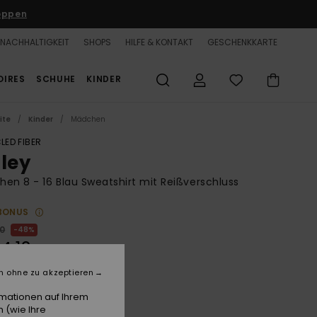
oppen
NACHHALTIGKEIT
SHOPS
HILFE & KONTAKT
GESCHENKKARTE
OIRES
SCHUHE
KINDER
ite
Kinder
Mädchen
LED FIBER
dley
en 8 - 16 Blau Sweatshirt mit Reißverschluss
BONUS
00
48%
4,12
n ohne zu akzeptieren
LTER RABATT 25% EXTRA
rmationen auf Ihrem
 (wie Ihre