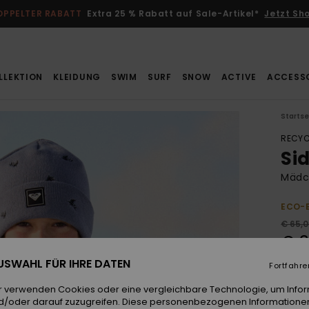
OPPELTER RABATT
Extra 25 % Rabatt auf Sale-Artikel*
Jetzt Sh
LLEKTION
KLEIDUNG
SWIM
SURF
SNOW
ACTIVE
ACCESS
Startse
RECYC
Si
Mädch
ECO-
€ 65,
€ 3
 AUSWAHL FÜR IHRE DATEN
SALE
Fortfahre
DOPPE
r verwenden Cookies oder eine vergleichbare Technologie, um Info
d/oder darauf zuzugreifen. Diese personenbezogenen Informationen