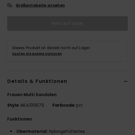
Größentabelle ansehen
Accessoi
Nicht auf Lager
Schuhe
Fitness
Dieses Produkt ist derzeit nicht auf Lager.
Kaufen Sie andere Optionen
Snow
Details & Funktionen
Frauen Multi Sandalen
Style
ARJL100679
Farbcode
pcr
Funktionen
Obermaterial:
Nylongefüttertes