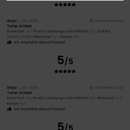
Anja
4. Juni 2026
Verifizierter Kauf
Toller Artikel
Komfort
: 5
Preis-Leistungs-Verhältnis
: 5
Größe
:
/5
/5
Perfekte Größe
Material
: 5
Farbe
: 5
/5
/5
Ich empfehle dieses Produkt
5
/5
Anja
4. Juni 2026
Verifizierter Kauf
Toller Artikel
Komfort
: 5
Preis-Leistungs-Verhältnis
: 5
Material
: 5
/5
/5
/5
Farbe
: 5
/5
Ich empfehle dieses Produkt
5
/5