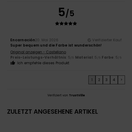
5
/5
Encarnación
20. Mai 2026
Verifizierter Kauf
Super bequem und die Farbe ist wunderschön!
Original anzeigen - Castellano
Preis-Leistungs-Verhältnis
: 5
Material
: 5
Farbe
: 5
/5
/5
/5
Ich empfehle dieses Produkt
1
2
3
4
>
Verifiziert von
TrustVille
ZULETZT ANGESEHENE ARTIKEL