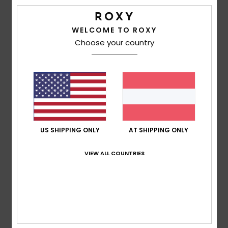
Es war ein Geschenk, und es hat ihm gefallen … es war nicht
für mich.
Original anzeigen - Castellano
WELCOME TO ROXY
Komfort
: 5
Preis-Leistungs-Verhältnis
: 5
Material
: 5
/5
/5
/5
Choose your country
Farbe
: 5
/5
5
/5
Louise
16. Juni 2026
Verifizierter Kauf
US SHIPPING ONLY
AT SHIPPING ONLY
Mir gefällt das Design der Schieberegler und sie sehen
bequem aus
VIEW ALL COUNTRIES
Original anzeigen - English
Komfort
: 5
Preis-Leistungs-Verhältnis
: 5
Größe
:
/5
/5
Perfekte Größe
Material
: 5
Farbe
: 5
/5
/5
Ich empfehle dieses Produkt
5
/5