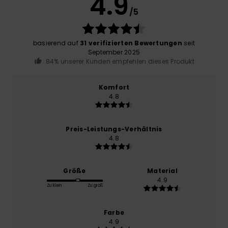
4.9
/5
basierend auf
31 verifizierten Bewertungen
seit
September 2025
84% unserer Kunden empfehlen dieses Produkt
Komfort
4.8
Preis-Leistungs-Verhältnis
4.8
Größe
Material
4.9
Zu klein
Zu groß
Farbe
4.9