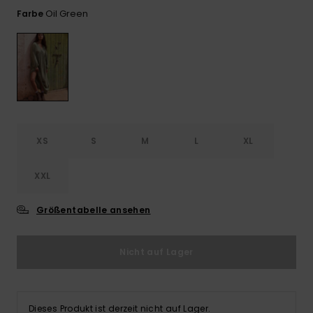
Playsuits
Handsch
Oil Green
Farbe
GESCHENKKARTE
Schals
FAQ
Snow-
Schultas
ansehen
Shorts
Accessoi
Schulbe
WUNSCHLISTE
Hüte & B
Röcke
Accessoi
Sonnenbr
Wetsuits
XS
S
M
L
XL
XXL
Rashgua
Neopren
Accessoi
Größentabelle ansehen
Swim
Nicht auf Lager
Kleidung
Dieses Produkt ist derzeit nicht auf Lager.