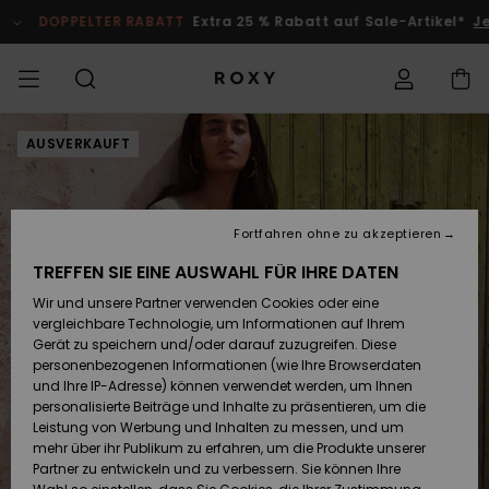
Direkt
zur
DOPPELTER RABATT
Extra 25 % Rabatt auf Sale-Artikel*
Jet
Produktinformation
springen
DOPPELTER
AUSVERKAUFT
SALE FRAUEN
HIGHLIGHTS
Alle ansehen
BADEMODE
SURF SHOP
SNOW SHOP
ACTIVE SHOP
Alle ansehen
Alle ansehen
MÄDCHEN
Auf meine
Swim
Kleidung
Surf City
Alle ans
Alle ans
Alle ans
Alle ans
Swim Fit
Alle ans
ROXY Pro
Blog
Alle ans
On the M
Blog
Alle ans
Active b
Blog
Alle ans
Mini Me
Bestellung
RABATT
zugreifen
SALE KINDER
Neuheiten
BIKINI OBERTEILE
KOLLEKTIONEN
KOLLEKTIONEN
KOLLEKTIONEN
Schuhe
Sneaker
KOLLEKTION
Pullover 
Schuhe
Sun Haz
Neuheite
Triangel
Hoher
Strandho
On the B
Surf Mä
Rise Koll
Team
Snow Mä
Warmlin
Team
Sport BH
Active S
Neuheite
KOLLEKTION
Sweatshi
Beinauss
shorts
Fortfahren ohne zu akzeptieren
Versand
TREFFEN SIE EINE AUSWAHL FÜR IHRE DATEN
T-Shirts & Tops
BIKINI HOSEN
COMMUNITY
COMMUNITY
COMMUNITY
Rucksäcke
Stiefel
Snow
Miaou
Swim Mä
Bandeau
Roxy Lov
Neuheite
Primalof
Surf Gui
Snow Ja
Gore Tex
Snow Exp
Tops & T
Running
T-Shirts
KLEIDUNG
T-Shirts
Brazilian
Strandkl
Guide
Hemden
Wir und unsere Partner verwenden Cookies oder eine
Retouren
Tangas
-röcke
vergleichbare Technologie, um Informationen auf Ihrem
Hemden
STRAND
Handtaschen
Sandalen
Swim
Roxy x Ju
Bikinis
Bralette
ROXY Pro
Neopren
Wetsuit 
Snow Ho
Peak Chi
Regenja
Yoga
Gerät zu speichern und/oder darauf zuzugreifen. Diese
SWIM
Kleider
Couture
Sweatshi
Kleider
personenbezogenen Informationen (wie Ihre Browserdaten
Bezahlung
Cheeky
Bade T-S
und Ihre IP-Adresse) können verwendet werden, um Ihnen
Oberteile
KOLLEKTIONEN
Portemonnaies
Zehentrenner
Bikinis 2
Bügel-Bik
Active S
Neopren 
Winterja
Boundle
Athleisur
personalisierte Beiträge und Inhalte zu präsentieren, um die
SURF
Jeans & 
On the B
Unterteil
SPORTH
Röcke & 
Leistung von Werbung und Inhalten zu messen, und um
Geschenkkarte
Hipster 
Strands
mehr über ihr Publikum zu erfahren, um die Produkte unserer
Sweatshirts &
Reisetaschen
Badeanz
Cup D
Beach Cl
Fleeces 
Finde de
Klassike
Partner zu entwickeln und zu verbessern. Sie können Ihre
SNOW
Hoodies
Röcke & 
Essential
Lycras &
Softshell
Snow-Ou
Accessoi
Jeans & 