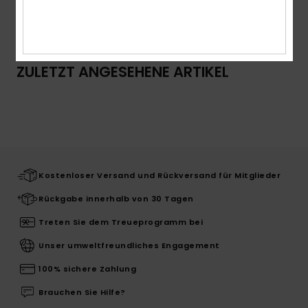
Versand & Rückversand
ZULETZT ANGESEHENE ARTIKEL
Kostenloser Versand und Rückversand für Mitglieder
Rückgabe innerhalb von 30 Tagen
Treten Sie dem Treueprogramm bei
Unser umweltfreundliches Engagement
100% sichere Zahlung
Brauchen Sie Hilfe?