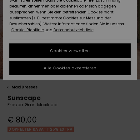
Wahl so einstellen, dass Sie Cookies, die Ihrer Zustimmung
Quiksilver
Strandtü
Tees
bedürfen, annehmen oder ablehnen oder sich dagegen
Freedom
Strandtücher &
Langarm
Tankinis
aussprechen, wenn Sie den betreffenden Cookies nicht
Shorty
Surf-Po
ACTIVE
zustimmen (z. B. bestimmte Cookies zur Messung der
Pullover &
Surf-Poncho
Jacken &
Denim
Badeanz
Tank-To
Funktion
Sport Bik
Sweatshi
Besucherzahlen). Weitere Informationen finden Sie in unserer
Cardigans
Boardsho
Hoodies
Datenschutz
:
Cookie-Richtlinie
und
Datenschutzrichtlinie
Schleife
Strandt
ACCESSOIRES
Beanies
Snow Ja
Back to 
Badesho
Masken &
Jeans
Neopren
Jacken &
Größenführer
Strandh
Accessoi
Cookies verwalten
SCHUHE
Schals &
Snow Ho
Surf Biki
Helme
Hosen
Handschuhe
Schuhe
Starten Sie eine
Surf Acc
Alle Cookies akzeptieren
Unterhaltung, um
KINDER
Taschen
UV Schut
Beanies
die schnellste
Jacken & Mäntel
Sonnenbrillen
Rucksäc
Swim
Antwort auf Ihre
Surfboar
Maxi Dresses
Frage zu erhalten.
HILFE & KONTAKT
Sport Bik
Handsch
SUP
Sunscape
Winterjacken
Hüte & Caps
Reisetas
Boardsho
Unterhaltung
Frauen Grün Maxikleid
starten
NACHHALTIGKEIT
Halswär
Surf Biki
Kleider
Skateboards
Gürtel &
Snow
Finden Sie
€ 80,00
Portemo
Antworten auf die
SHOPS
häufigsten Fragen
Funktion
DOPPELTER RABATT 25% EXTRA
sowie unser
Jumpsuits &
Taschen
Surf
Kontaktformular.