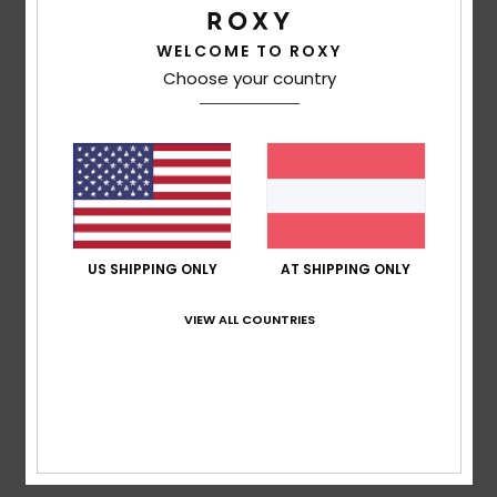
basierend auf
3 verifizierten Bewertungen
seit Mai
2026
WELCOME TO ROXY
33% unserer Kunden empfehlen dieses Produkt
Choose your country
Komfort
4.3
Preis-Leistungs-Verhältnis
4.3
US SHIPPING ONLY
AT SHIPPING ONLY
Größe
Material
4.3
VIEW ALL COUNTRIES
Zu klein
Zu groß
Farbe
5.0