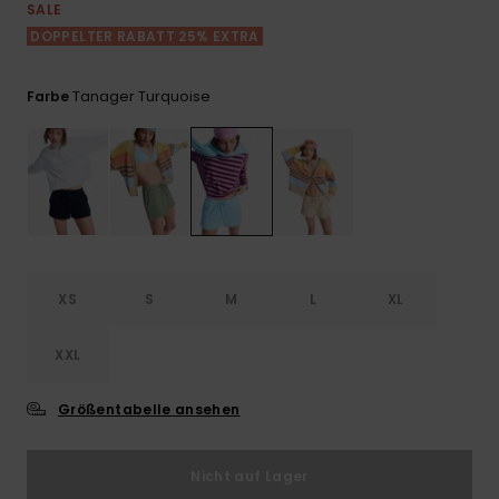
Playsuits
Handsch
SALE
GESCHENKKARTE
Schals
DOPPELTER RABATT 25% EXTRA
FAQ
Snow-
Schultas
ansehen
Shorts
Accessoi
Schulbe
WUNSCHLISTE
Hüte & B
Tanager Turquoise
Farbe
Röcke
Accessoi
Sonnenbr
Wetsuits
Rashgua
XS
S
M
L
XL
Neopren
Accessoi
XXL
Swim
Größentabelle ansehen
Kleidung
Nicht auf Lager