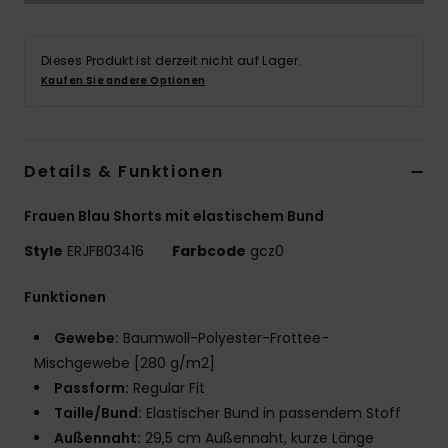
Accessoi
Dieses Produkt ist derzeit nicht auf Lager.
Kaufen Sie andere Optionen
Schuhe
Fitness
Details & Funktionen
Snow
Frauen Blau Shorts mit elastischem Bund
Style
ERJFB03416
Farbcode
gcz0
Funktionen
Gewebe:
Baumwoll-Polyester-Frottee-
Mischgewebe [280 g/m2]
Passform:
Regular Fit
Taille/Bund:
Elastischer Bund in passendem Stoff
Außennaht:
29,5 cm Außennaht, kurze Länge