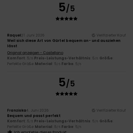
5
/5
Raquel
21. Juni 2026
Verifizierter Kauf
Weil sich diese Art von Gürtel bequem an- und ausziehen
lässt
Original anzeigen - Castellano
Komfort
: 5
Preis-Leistungs-Verhältnis
: 5
Größe
:
/5
/5
Perfekte Größe
Material
: 5
Farbe
: 5
/5
/5
5
/5
Franziska
4. Juni 2026
Verifizierter Kauf
Bequem und passt perfekt
Komfort
: 5
Preis-Leistungs-Verhältnis
: 5
Größe
:
/5
/5
Perfekte Größe
Material
: 5
Farbe
: 5
/5
/5
Ich empfehle dieses Produkt