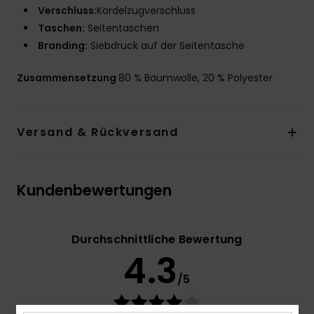
Verschluss:
Kordelzugverschluss
Taschen:
Seitentaschen
Branding:
Siebdruck auf der Seitentasche
Zusammensetzung
80 % Baumwolle, 20 % Polyester
Versand & Rückversand
Kundenbewertungen
Durchschnittliche Bewertung
4.3
/5