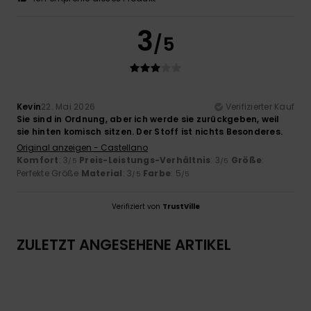
3
/5
Kevin
22. Mai 2026
Verifizierter Kauf
Sie sind in Ordnung, aber ich werde sie zurückgeben, weil
sie hinten komisch sitzen. Der Stoff ist nichts Besonderes.
Original anzeigen - Castellano
Komfort
: 3
Preis-Leistungs-Verhältnis
: 3
Größe
:
/5
/5
Perfekte Größe
Material
: 3
Farbe
: 5
/5
/5
Verifiziert von
TrustVille
ZULETZT ANGESEHENE ARTIKEL