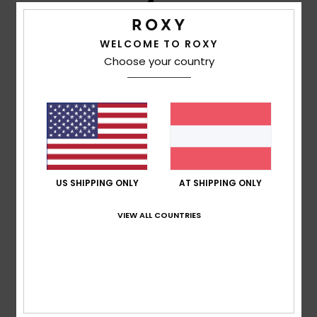
4
/5
WELCOME TO ROXY
Choose your country
Client anonyme vérifié
17. Februar 2026
Verifizierter Kauf
Zu schön
Original anzeigen - Français
Komfort
: 4
Preis-Leistungs-Verhältnis
: 4
Größe
: Groß
/5
/5
Material
: 4
Farbe
: 4
/5
/5
Ich empfehle dieses Produkt
5
US SHIPPING ONLY
AT SHIPPING ONLY
/5
VIEW ALL COUNTRIES
Client anonyme vérifié
8. Februar 2026
Verifizierter Kauf
Sehr gute Qualität und perfekte Größe
Original anzeigen - Français
Komfort
: 5
Preis-Leistungs-Verhältnis
: 4
Größe
:
/5
/5
Perfekte Größe
Material
: 5
Farbe
: 5
/5
/5