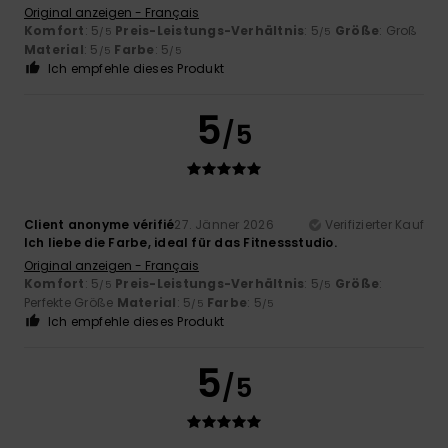
Original anzeigen - Français
Komfort
: 5
Preis-Leistungs-Verhältnis
: 5
Größe
: Groß
/5
/5
Material
: 5
Farbe
: 5
/5
/5
Ich empfehle dieses Produkt
5
/5
Client anonyme vérifié
27. Jänner 2026
Verifizierter Kauf
Ich liebe die Farbe, ideal für das Fitnessstudio.
Original anzeigen - Français
Komfort
: 5
Preis-Leistungs-Verhältnis
: 5
Größe
:
/5
/5
Perfekte Größe
Material
: 5
Farbe
: 5
/5
/5
Ich empfehle dieses Produkt
5
/5