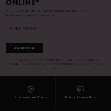
ONLINE*
Melde dich an, um immer die neuesten News und
exklusive Angebote zu erhalten.
ANMELDEN
(*) Angebot gültig online für alle, die sich neu angemeldet
haben - Alle Bedingungen findest du in deiner Willkommens-
Mail
Finde einen Shop
Kontaktiere Uns