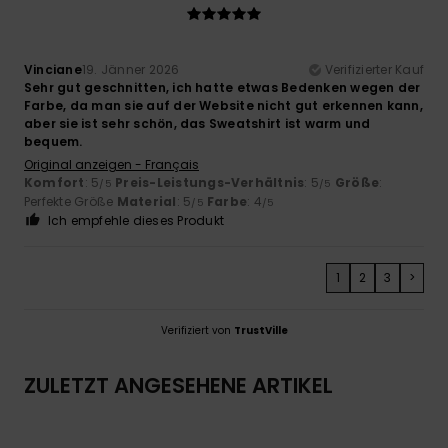
Vinciane
19. Jänner 2026
Verifizierter Kauf
Sehr gut geschnitten, ich hatte etwas Bedenken wegen der
Farbe, da man sie auf der Website nicht gut erkennen kann,
aber sie ist sehr schön, das Sweatshirt ist warm und
bequem.
Original anzeigen - Français
Komfort
: 5
Preis-Leistungs-Verhältnis
: 5
Größe
:
/5
/5
Perfekte Größe
Material
: 5
Farbe
: 4
/5
/5
Ich empfehle dieses Produkt
1
2
3
>
Verifiziert von
TrustVille
ZULETZT ANGESEHENE ARTIKEL