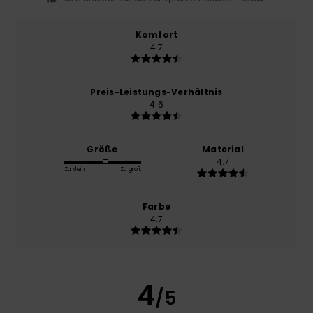
Komfort
4.7
Preis-Leistungs-Verhältnis
4.6
Größe
Material
4.7
Zu klein
Zu groß
Farbe
4.7
4
/5