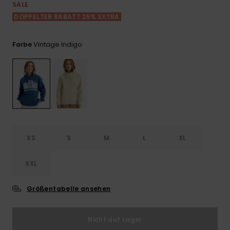
Playsuits
Handsch
SALE
GESCHENKKARTE
Schals
DOPPELTER RABATT 25% EXTRA
FAQ
Snow-
Schultas
ansehen
Shorts
Accessoi
Schulbe
WUNSCHLISTE
Hüte & B
Vintage Indigo
Farbe
Röcke
Accessoi
Sonnenbr
Wetsuits
Rashgua
XS
S
M
L
XL
Neopren
Accessoi
XXL
Swim
Größentabelle ansehen
Kleidung
Nicht auf Lager