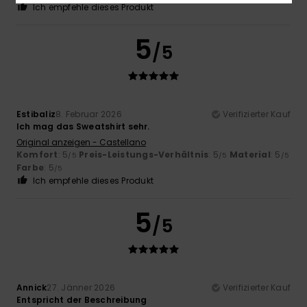
Ich empfehle dieses Produkt
5
/5
Estibaliz
8. Februar 2026
Verifizierter Kauf
Ich mag das Sweatshirt sehr.
Original anzeigen - Castellano
Komfort
: 5
Preis-Leistungs-Verhältnis
: 5
Material
: 5
/5
/5
/5
Farbe
: 5
/5
Ich empfehle dieses Produkt
5
/5
Annick
27. Jänner 2026
Verifizierter Kauf
Entspricht der Beschreibung