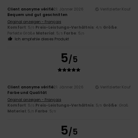
Client anonyme vérifié
21. Jänner 2026
Verifizierter Kauf
Bequem und gut geschnitten
Original anzeigen - Français
Komfort
: 5
Preis-Leistungs-Verhältnis
: 4
Größe
:
/5
/5
Perfekte Größe
Material
: 5
Farbe
: 5
/5
/5
Ich empfehle dieses Produkt
5
/5
Client anonyme vérifié
21. Jänner 2026
Verifizierter Kauf
Farbe und Qualität
Original anzeigen - Français
Komfort
: 5
Preis-Leistungs-Verhältnis
: 5
Größe
: Groß
/5
/5
Material
: 5
Farbe
: 5
/5
/5
5
/5