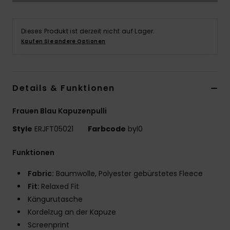
Accessoi
Dieses Produkt ist derzeit nicht auf Lager.
Kaufen Sie andere Optionen
Schuhe
Fitness
Details & Funktionen
Snow
Frauen Blau Kapuzenpulli
Style
ERJFT05021
Farbcode
byl0
Funktionen
Fabric:
Baumwolle, Polyester gebürstetes Fleece
Fit:
Relaxed Fit
Kängurutasche
Kordelzug an der Kapuze
Screenprint