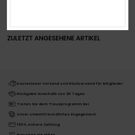
Versand & Rückversand
ZULETZT ANGESEHENE ARTIKEL
Kostenloser Versand und Rückversand für Mitglieder
Rückgabe innerhalb von 30 Tagen
Treten Sie dem Treueprogramm bei
Unser umweltfreundliches Engagement
100% sichere Zahlung
Brauchen Sie Hilfe?