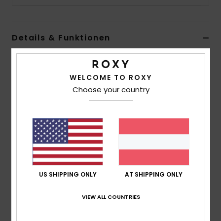
Accessoi
Details & Funktionen
Schuhe
Mädchen Rosa Truckerkappe
Fitness
Style
ERLHA03175
Farbcode
xmgn
WELCOME TO ROXY
Choose your country
Funktionen
Snow
Stoff:
Polyester-Gewebe
Verschluss:
Verstellbarer Verschluss hinten
Visier:
gebogener Schirm
Größe:
53 cm Ø
Branding:
Roxy-Logo
US SHIPPING ONLY
AT SHIPPING ONLY
Andere Features:
Mesh hinten
VIEW ALL COUNTRIES
Zusammensetzung
[Hauptstoff] 100 % Polyester