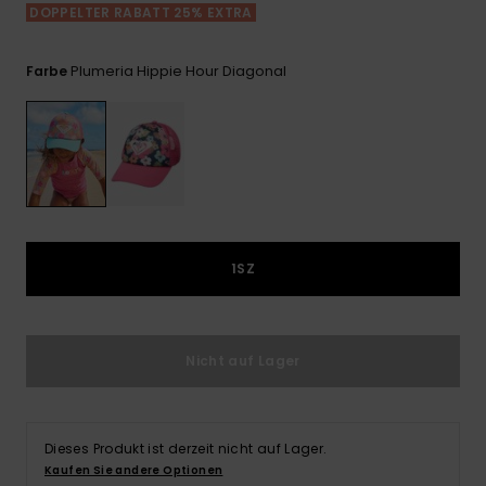
Playsuits
Handsch
DOPPELTER RABATT 25% EXTRA
GESCHENKKARTE
Schals
FAQ
Snow-
Schultas
ansehen
Shorts
Accessoi
Schulbe
Plumeria Hippie Hour Diagonal
Farbe
WUNSCHLISTE
Hüte & B
Röcke
Accessoi
Sonnenbr
Wetsuits
1SZ
Rashgua
Neopren
Accessoi
Nicht auf Lager
Swim
Dieses Produkt ist derzeit nicht auf Lager.
Kleidung
Kaufen Sie andere Optionen