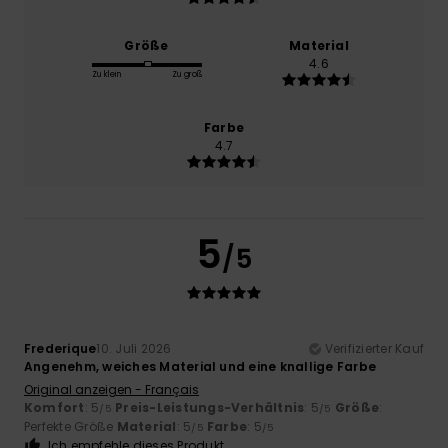
Größe
Material
4.6
Zu klein
Zu groß
Farbe
4.7
5
/5
Frederique
10. Juli 2026
Verifizierter Kauf
Angenehm, weiches Material und eine knallige Farbe
Original anzeigen - Français
Komfort
: 5
Preis-Leistungs-Verhältnis
: 5
Größe
:
/5
/5
Perfekte Größe
Material
: 5
Farbe
: 5
/5
/5
Ich empfehle dieses Produkt