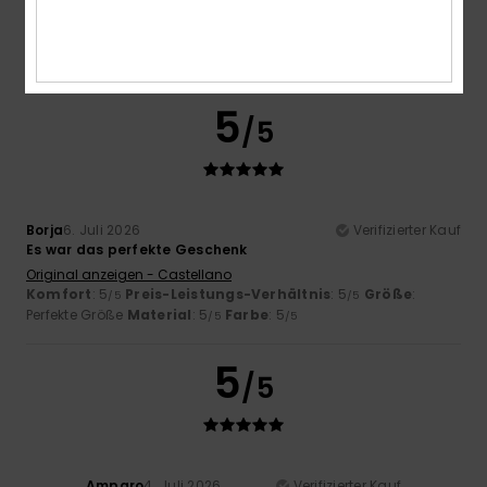
Komfort
: 5
Preis-Leistungs-Verhältnis
: 5
Größe
:
/5
/5
Perfekte Größe
Material
: 5
Farbe
: 5
/5
/5
Ich empfehle dieses Produkt
5
/5
Borja
6. Juli 2026
Verifizierter Kauf
Es war das perfekte Geschenk
Original anzeigen - Castellano
Komfort
: 5
Preis-Leistungs-Verhältnis
: 5
Größe
:
/5
/5
Perfekte Größe
Material
: 5
Farbe
: 5
/5
/5
5
/5
Amparo
4. Juli 2026
Verifizierter Kauf