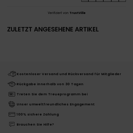
Verifiziert von
TrustVille
ZULETZT ANGESEHENE ARTIKEL
Kostenloser Versand und Rückversand für Mitglieder
Rückgabe innerhalb von 30 Tagen
Treten Sie dem Treueprogramm bei
Unser umweltfreundliches Engagement
100% sichere Zahlung
Brauchen Sie Hilfe?