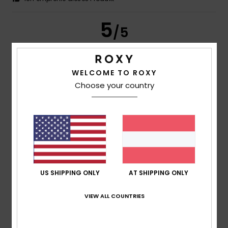
5
/5
WELCOME TO ROXY
Frederic
8. Juli 2026
Verifizierter Kauf
Choose your country
Genau das, was ich gesucht habe
Original anzeigen - Français
Komfort
: 5
Preis-Leistungs-Verhältnis
: 5
Größe
:
/5
/5
Perfekte Größe
Material
: 5
Farbe
: 5
/5
/5
Ich empfehle dieses Produkt
5
/5
US SHIPPING ONLY
AT SHIPPING ONLY
VIEW ALL COUNTRIES
Carol
7. Juli 2026
Verifizierter Kauf
Schlanke und elegante Flip-Flops
Original anzeigen - Français