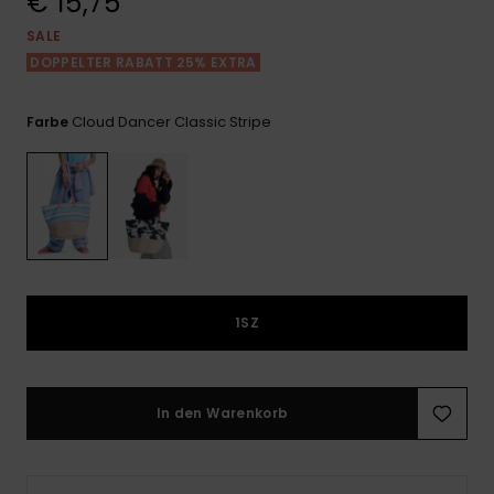
€ 15,75
Playsuits
Handsch
GESCHENKKARTE
Schals
SALE
FAQ
Snow-
Schultas
ansehen
DOPPELTER RABATT 25% EXTRA
Shorts
Accessoi
Schulbe
WUNSCHLISTE
Hüte & B
Cloud Dancer Classic Stripe
Farbe
Röcke
Accessoi
Sonnenbr
Wetsuits
Rashgua
Neopren
1SZ
Accessoi
Swim
In den Warenkorb
Kleidung