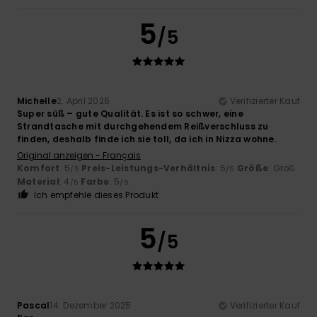
5
/5
Michelle
2. April 2026
Verifizierter Kauf
Super süß – gute Qualität. Es ist so schwer, eine
Strandtasche mit durchgehendem Reißverschluss zu
finden, deshalb finde ich sie toll, da ich in Nizza wohne.
Original anzeigen - Français
Komfort
: 5
Preis-Leistungs-Verhältnis
: 5
Größe
: Groß
/5
/5
Material
: 4
Farbe
: 5
/5
/5
Ich empfehle dieses Produkt
5
/5
Pascal
14. Dezember 2025
Verifizierter Kauf