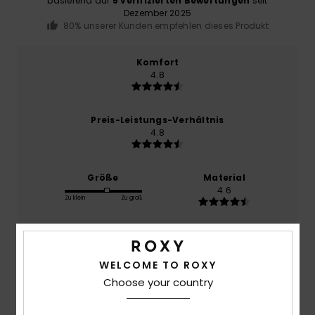
basierend auf
5 verifizierten Bewertungen
seit
Dezember 2025
80% unserer Kunden empfehlen dieses Produkt
Komfort
4.8
Preis-Leistungs-Verhältnis
4.8
Größe
Material
4.6
Zu klein
Zu groß
Farbe
5.0
WELCOME TO ROXY
Choose your country