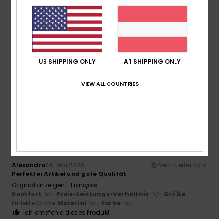
5
/5
Jennifer
20. Juni 2026
Verifizierter Kauf
US SHIPPING ONLY
AT SHIPPING ONLY
Gute Größe und schönes Design
Komfort
: 5
Preis-Leistungs-Verhältnis
: 5
Größe
: Klein
/5
/5
Material
: 5
Farbe
: 5
/5
/5
VIEW ALL COUNTRIES
Ich empfehle dieses Produkt
5
/5
Alexandra
24. Mai 2026
Verifizierter Kauf
Perfekter Artikel und gute Qualität
Original anzeigen - Français
Komfort
: 5
Preis-Leistungs-Verhältnis
: 5
Größe
:
/5
/5
Perfekte Größe
Material
: 5
Farbe
: 5
/5
/5
Ich empfehle dieses Produkt