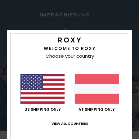
IMPRÄGNIERUNG
WELCOME TO ROXY
Choose your country
Beste Imprägnierung für starke
I
Niederschläge
Atmu
Wi
US SHIPPING ONLY
AT SHIPPING ONLY
VIEW ALL COUNTRIES