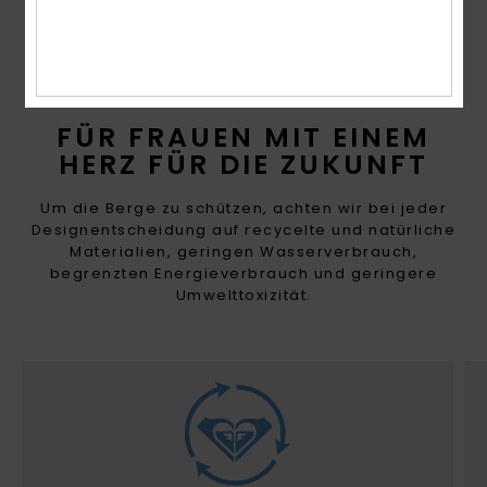
FÜR FRAUEN MIT EINEM
HERZ FÜR DIE ZUKUNFT
Um die Berge zu schützen, achten wir bei jeder
Designentscheidung auf recycelte und natürliche
Materialien, geringen Wasserverbrauch,
begrenzten Energieverbrauch und geringere
Umwelttoxizität.