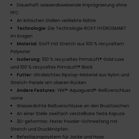
Dauerhaft wasserabweisende Imprägnierung ohne
PFC
An kritischen Stellen verklebte Nähte
Technologie:
Die Technologie ROXY HYDROSMART
im Kragen
Material:
Stoff mit Stretch aus 100 % recyceltem
Polyester
Isolierung:
100 % recyceltes PrimaLoft® Gold Luxe
und 100 % recyceltes PrimaLoft® Black
Futter:
Ultraleichtes Ripstop-Material aus Nylon und
Stretch-Panele am oberen Rücken
Andere Features:
YKK®-Aquaguard®-Reißverschluss
vorne
Wasserdichte Reißverschlüsse an den Brusttaschen
An einer Stelle zweifach verstellbare feste Kapuze
3D-geformter, fester Powder-Schneefang mit
Stretch und Druckknöpfen
Befestigungssystem für Jacke und Hose