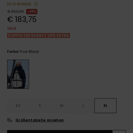
Playsuits
Handsch
ECO-BONUS
GESCHENKKARTE
Schals
FAQ
€ 350,00
48%
Snow-
Schultas
ansehen
€ 183,75
Shorts
Accessoi
Schulbe
WUNSCHLISTE
Hüte & B
SALE
DOPPELTER RABATT 25% EXTRA
Röcke
Accessoi
Sonnenbr
True Black
Farbe
Wetsuits
Rashgua
Neopren
Accessoi
XS
S
M
L
XL
Swim
Größentabelle ansehen
Kleidung