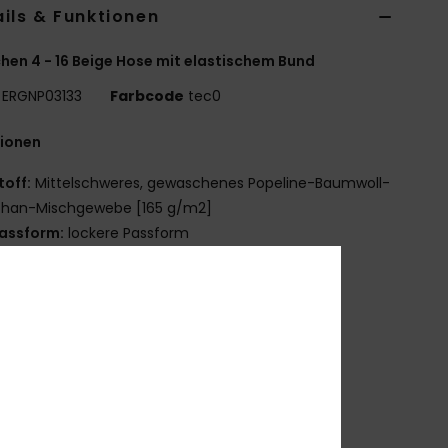
ils & Funktionen
en 4 - 16 Beige Hose mit elastischem Bund
ERGNP03133
Farbcode
tec0
tionen
toff:
Mittelschweres, gewaschenes Popeline-Baumwoll-
sthan-Mischgewebe [165 g/m2]
assform:
lockere Passform
aille:
elastischer Bund
aille:
Mittelhoher Bund
erschluss:
Ton in Ton Kordelzugverschluss vorne
aschen:
Seitentaschen
ufgesetzte Taschen hinten
eitere Merkmale:
Elastische Beinabschlüsse
mmensetzung
[Hauptstoff] 98 % Baumwolle, 2 %