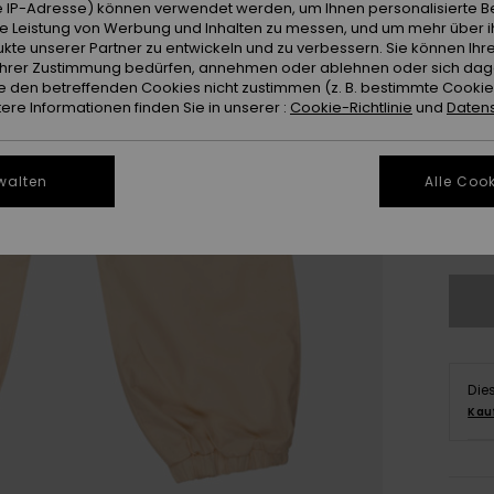
 IP-Adresse) können verwendet werden, um Ihnen personalisierte Be
ie Leistung von Werbung und Inhalten zu messen, und um mehr über i
kte unserer Partner zu entwickeln und zu verbessern. Sie können Ihre
e Ihrer Zustimmung bedürfen, annehmen oder ablehnen oder sich da
 den betreffenden Cookies nicht zustimmen (z. B. bestimmte Cooki
re Informationen finden Sie in unserer :
Cookie-Richtlinie
und
Datens
4
16
walten
Alle Cook
Gr
Die
Kau