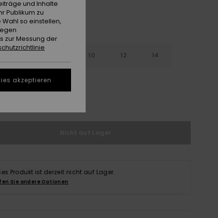
iträge und Inhalte
hr Publikum zu
 Wahl so einstellen,
gegen
es zur Messung der
chutzrichtlinie
6
8
10
12
14
ies akzeptieren
ößentabelle ansehen
Nicht auf Lager
ses Produkt ist derzeit nicht auf Lager.
fen Sie andere Optionen