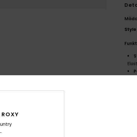
Deta
Mädch
Style
Funk
S
Ela
P
T
T
V
T
A
 ROXY
W
untry
Zusa