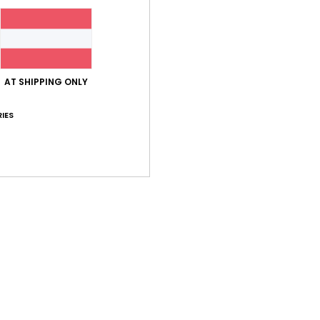
Elast
Ver
AT SHIPPING ONLY
IES
Durchschnittliche Bewertung
4.0
/5
basierend auf
1 verifizierten Bewertungen
seit November 2025
100% unserer Kunden empfehlen dieses Produkt
-Leistungs-Verhältnis
Größe
Mat