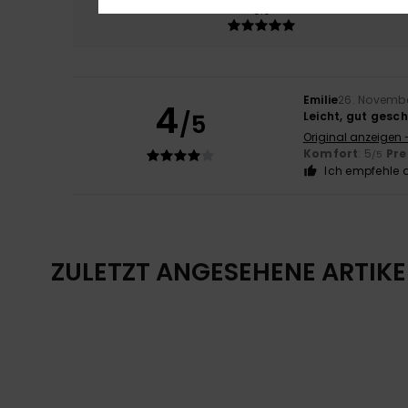
5.0
Emilie
26. Novemb
4
/5
Leicht, gut gesc
Original anzeigen 
Komfort
: 5
Pre
/5
Ich empfehle d
ZULETZT ANGESEHENE ARTIKE