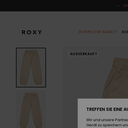
Direkt
zur
D
Produktinformation
springen
DOPPELTER RABATT
KO
AUSVERKAUFT
TREFFEN SIE EINE
Wir und unsere Partne
Gerät zu speichern un