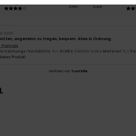
4.0
Zu klein
Zu groß
er 2025
hnitten, angenehm zu tragen, bequem. Alles in Ordnung.
- Français
is-Leistungs-Verhältnis
: 4
Größe
: Perfekte Größe
Material
: 5
Fa
/5
/5
ieses Produkt
Verifiziert von
TrustVille
L