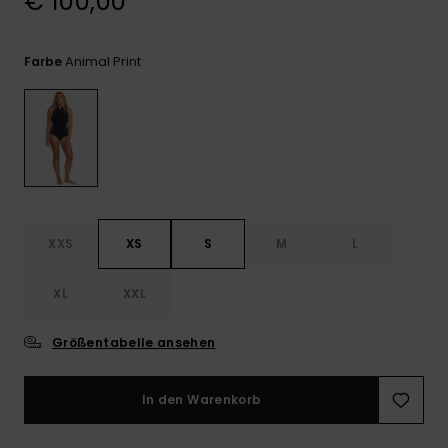
€ 100,00
Playsuits
Handsch
GESCHENKKARTE
Schals
FAQ
Snow-
Schultas
ansehen
Animal Print
Farbe
Shorts
Accessoi
Schulbe
WUNSCHLISTE
Hüte & B
Röcke
Accessoi
Sonnenbr
Wetsuits
XXS
XS
S
M
L
Rashgua
Neopren
XL
XXL
Accessoi
Größentabelle ansehen
Swim
In den Warenkorb
Kleidung