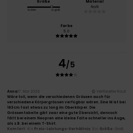
Größe
Material
NaN
Zu klein
Zu groß
Farbe
5.0
4
/5
Anna
17. Mai 2026
Verifizierter Kauf
Wäre toll, wenn die verschiedenen Grössen auch für
verschiedene Körpergrössen verfügbar wären. Eine M ist bei
163cm fast etwas zu lang im Oberkörper. Die
Grössentabelle gibt zwar eine gute Übersicht, dennoch
fällt bei einem Neopren eine kleine Falte schneller ins Auge,
als z.B. bei einem T-Shirt.
Komfort
: 4
Preis-Leistungs-Verhältnis
: 5
Größe
: Groß
/5
/5