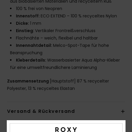
aus biobasierten Materialien und recyceltem Ruß
100 % frei von Neopren
Innenstoff:
ECO EXTEND – 100 % recyceltes Nylon
Dicke:
1 mm
Einstieg:
Vertikaler Frontreißverschluss
Flachnähte – weich, flexibel und haltbar
Innennahtdetail:
Melco-Spot-Tape für hohe
Beanspruchung
Kleberdetails:
Wasserbasierter Aqua Alpha-Kleber
für eine umweltfreundlichere Laminierung
Zusammensetzung
[Hauptstoff] 87 % recycelter
Polyester, 13 % recyceltes Elastan
Versand & Rückversand