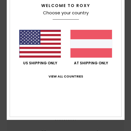
Kundenbewertungen
WELCOME TO ROXY
Choose your country
Durchschnittliche Bewertung
4.0
/5
basierend auf
1 verifizierten Bewertungen
seit Mai
US SHIPPING ONLY
AT SHIPPING ONLY
2026
100% unserer Kunden empfehlen dieses Produkt
VIEW ALL COUNTRIES
Komfort
4.0
Preis-Leistungs-Verhältnis
5.0