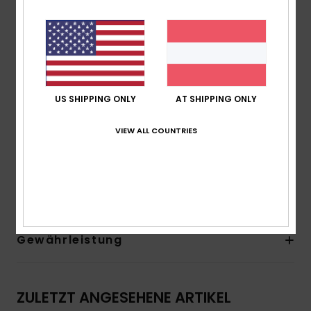
Futter aus recyceltem Polyester und Nylon
Reißverschluss vorne mit Plastikreißverschluss PK#8
Das Aussehen des Produkts kann je nach Platzierung
des Drucks geringfügig abweichen
Kapuzen-Design
Seitentaschen
US SHIPPING ONLY
AT SHIPPING ONLY
Zusammensetzung
[Hauptstoff] 88 % recyceltes
VIEW ALL COUNTRIES
Polyester, 12 % Elastan
Versand & Rückversand
Gewährleistung
ZULETZT ANGESEHENE ARTIKEL