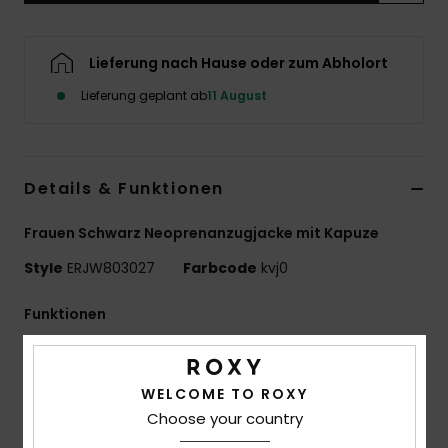
Accessoi
Lieferung nach Hause oder zum Abholort
Schuhe
Lieferung geplant ab
11 August
Fitness
Details & Funktionen
Snow
Frauen Schwarz Neoprenanzugjacke mit Kapuze
Style
ERJW803027
Farbcode
kvj0
Funktionen
Material: Eco-StretchFlight-Stoff
Nähte: Flatlock-Nähte - weich, flexibel und langlebig
WELCOME TO ROXY
Technologie: Kleber auf Wasserbasis für die
Choose your country
Laminierung