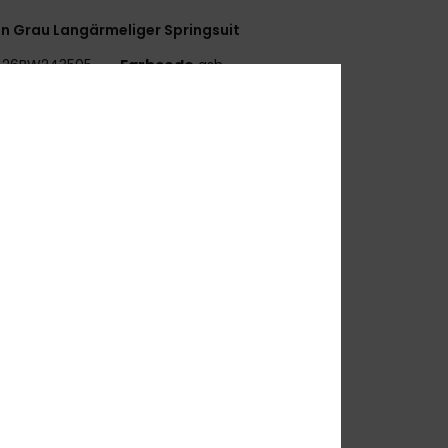
n Grau Langärmeliger Springsuit
26BW243505
Farbcode
ash
tionen
ROLOGUE +
ußenmaterial:
ECO STRETCH – 87 % recyceltes
ester
3 % recyceltes Elastan
chaumstoffart:
FREEMAX-STRETCH-NEOPREN
nnenstoff:
ECO EXTEND – 100 % recyceltes Nylon
chnitt:
Langärmliger Springsuit
icke:
2 mm
nziehsystem:
Reißverschluss am Rücken
ußennähnte:
Flatlock-Stich
lebstoffdetails: Aqua Alpha – auf Wasserbasis
mmensetzung
100 % Polychloropren