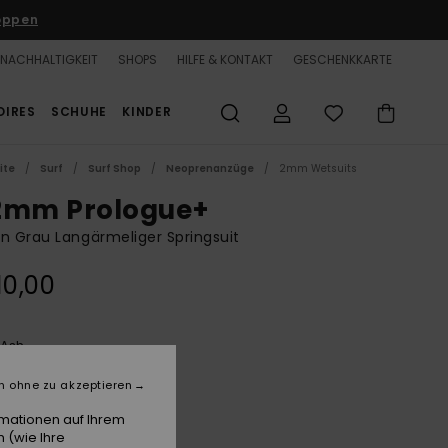
oppen
NACHHALTIGKEIT
SHOPS
HILFE & KONTAKT
GESCHENKKARTE
OIRES
SCHUHE
KINDER
ite
Surf
Surf Shop
Neoprenanzüge
2mm Wetsuits
2mm Prologue+
n Grau Langärmeliger Springsuit
10,00
Ash
e
n ohne zu akzeptieren
rmationen auf Ihrem
 (wie Ihre