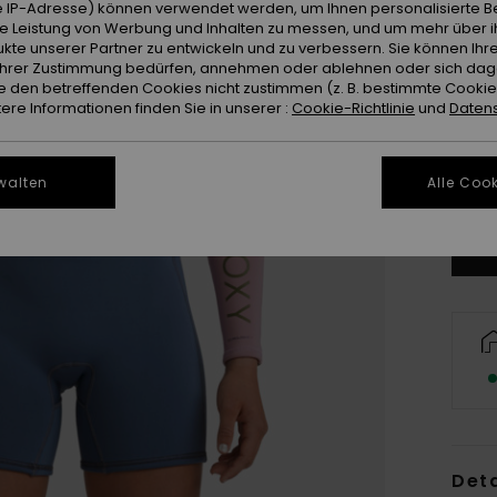
 IP-Adresse) können verwendet werden, um Ihnen personalisierte Be
ie Leistung von Werbung und Inhalten zu messen, und um mehr über i
kte unserer Partner zu entwickeln und zu verbessern. Sie können Ihre
e Ihrer Zustimmung bedürfen, annehmen oder ablehnen oder sich da
XX
 den betreffenden Cookies nicht zustimmen (z. B. bestimmte Cooki
re Informationen finden Sie in unserer :
Cookie-Richtlinie
und
Datens
XX
walten
Alle Cook
Gr
Deta