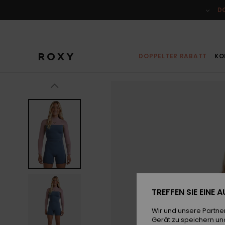
Direkt
zur
D
Produktinformation
springen
DOPPELTER RABATT
KO
TREFFEN SIE EINE
Wir und unsere Partne
Gerät zu speichern un