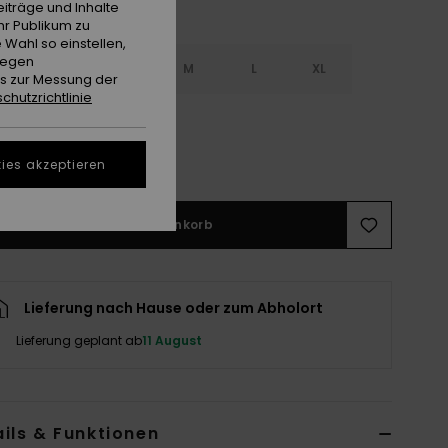
iträge und Inhalte
hr Publikum zu
 Wahl so einstellen,
gegen
S
XS
S
M
L
XL
es zur Messung der
chutzrichtlinie
L
ies akzeptieren
ößentabelle ansehen
In den Warenkorb
Lieferung nach Hause oder zum Abholort
Lieferung geplant ab
11 August
ils & Funktionen