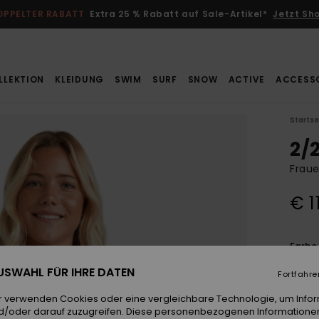
OPPELTER RABATT
Extra 25 % Rabatt auf Sale-Artikel*
Jetzt Sh
LLEKTION
KLEIDUNG
SWIM
SURF
SNOW
ACTIVE
ACCESS
Startse
2/
Fraue
€ 1
Farb
 AUSWAHL FÜR IHRE DATEN
Fortfahre
r verwenden Cookies oder eine vergleichbare Technologie, um Info
d/oder darauf zuzugreifen. Diese personenbezogenen Informationen