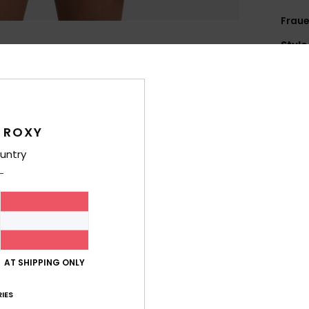
Fraue
Style
Funk
P
A
 ROXY
Poly
untry
1
S
I
S
D
A
A
AT SHIPPING ONLY
K
IES
Zusa