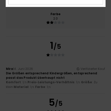
Zu klein
Zu groß
Farbe
2.0
1
/5
Mira
14. Juni 2026
Verifizierter Kauf
Die Größen entsprechend Kindergrößen, entsprechend
passt das Produkt überhaupt nicht
Komfort
: 1
Preis-Leistungs-Verhältnis
: 1
Größe
: Zu
/5
/5
klein
Material
: 1
Farbe
: 1
/5
/5
5
/5