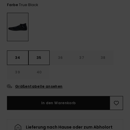
Playsuits
Handsch
True Black
Farbe
GESCHENKKARTE
Schals
FAQ
Snow-
Schultas
ansehen
Shorts
Accessoi
Schulbe
WUNSCHLISTE
Hüte & B
Röcke
Accessoi
Sonnenbr
34
35
36
37
38
Wetsuits
39
40
Rashgua
Neopren
Größentabelle ansehen
Accessoi
In den Warenkorb
Swim
Kleidung
Lieferung nach Hause oder zum Abholort