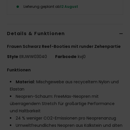
Lieferung geplant ab
12 August
Accessoi
Schuhe
Details & Funktionen
Fitness
Frauen Schwarz Reef-Booties mit runder Zehenpartie
Style
ERJWW03040
Farbcode
kvj0
Snow
Funktionen
Material:
Mischgewebe aus recyceltem Nylon und
Elastan
Neopren-Schaum: FreeMax-Neopren mit
überragendem Stretch für großartige Performance
und Haltbarkeit
24 % weniger CO2-Emissionen pro Neoprenanzug
Umweltfreundliches Neopren aus Kalkstein und alten