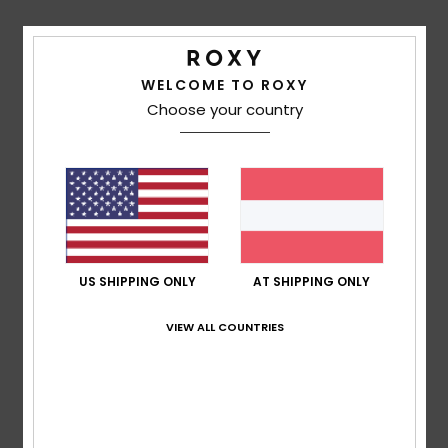
Durchschnittliche Bewertung
3.0
WELCOME TO ROXY
/5
Choose your country
basierend auf
2 verifizierten Bewertungen
seit
Dezember 2025
50% unserer Kunden empfehlen dieses Produkt
Komfort
3.0
US SHIPPING ONLY
AT SHIPPING ONLY
VIEW ALL COUNTRIES
Preis-Leistungs-Verhältnis
2.5
Größe
Material
3.0