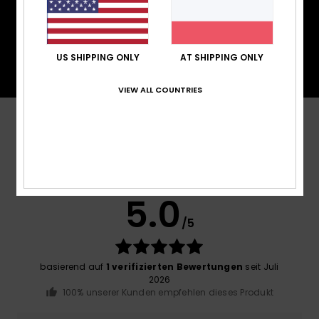
PrimaLoft® besteht aus ultrafeinen Fasern, die
Wärme effizient speichern und sie isolieren. Es
besteht zu 100 % aus recycelten Fasern und wird
aus natürlichen Materialien hergestellt.
US SHIPPING ONLY
AT SHIPPING ONLY
VIEW ALL COUNTRIES
Kundenbewertungen
Durchschnittliche Bewertung
5.0
/5
basierend auf
1 verifizierten Bewertungen
seit Juli
2026
100% unserer Kunden empfehlen dieses Produkt