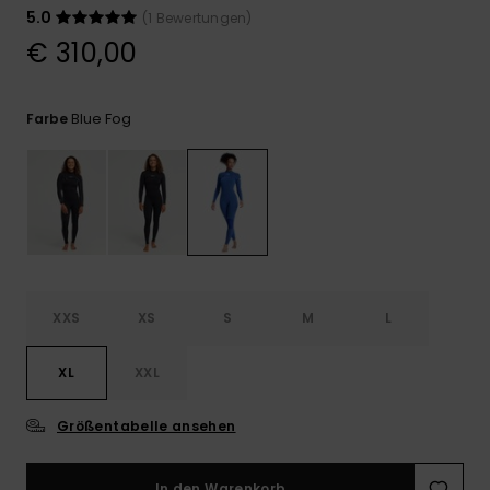
Playsuits
Handsch
5.0
(1 Bewertungen)
GESCHENKKARTE
Schals
FAQ
€ 310,00
Snow-
Schultas
ansehen
Shorts
Accessoi
Schulbe
WUNSCHLISTE
Hüte & B
Blue Fog
Farbe
Röcke
Accessoi
Sonnenbr
Wetsuits
Rashgua
Neopren
XXS
XS
S
M
L
Accessoi
XL
XXL
Swim
Größentabelle ansehen
Kleidung
In den Warenkorb