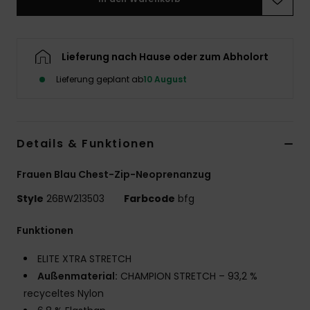
Accessoi
Lieferung nach Hause oder zum Abholort
Schuhe
Lieferung geplant ab
10 August
Fitness
Details & Funktionen
Snow
Frauen Blau Chest-Zip-Neoprenanzug
Style
26BW213503
Farbcode
bfg
Funktionen
ELITE XTRA STRETCH
Außenmaterial:
CHAMPION STRETCH – 93,2 %
recyceltes Nylon