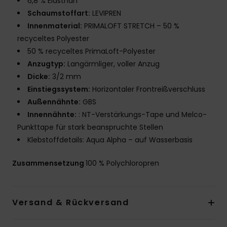
6,8 % Elasthan
Schaumstoffart:
LEVIPREN
Innenmaterial:
PRIMALOFT STRETCH – 50 %
recyceltes Polyester
50 % recyceltes PrimaLoft-Polyester
Anzugtyp:
Langärmliger, voller Anzug
Dicke:
3/2 mm
Einstiegssystem:
Horizontaler Frontreißverschluss
Außennähnte:
GBS
Innennähnte:
: NT-Verstärkungs-Tape und Melco-
Punkttape für stark beanspruchte Stellen
Klebstoffdetails: Aqua Alpha – auf Wasserbasis
Zusammensetzung
100 % Polychloropren
Versand & Rückversand