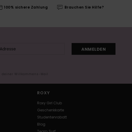
100% sichere Zahlung
Brauchen Sie Hilfe?
ANMELDEN
in deiner Willkommens-Mail
ROXY
Roxy Girl Club
Geschenkkarte
Studentenrabatt
Blog
Team Surf