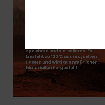
PrimaLoft® besteht aus ultrafeinen
Fasern, die Wärme effizient
speichern und sie isolieren. Es
besteht zu 100 % aus recycelten
Fasern und wird aus natürlichen
Materialien hergestellt.