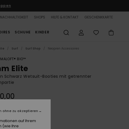
oppen
NACHHALTIGKEIT
SHOPS
HILFE & KONTAKT
GESCHENKKARTE
OIRES
SCHUHE
KINDER
ite
Surf
Surf Shop
Neopren Accessoires
IMALOFT® BIO™
m Elite
n Schwarz Wetsuit-Booties mit getrennter
npartie
0,00
n ohne zu akzeptieren
Black
e
rmationen auf Ihrem
 (wie Ihre