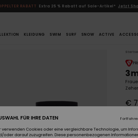
OPPELTER RABATT
Extra 25 % Rabatt auf Sale-Artikel*
Jetzt Sh
LLEKTION
KLEIDUNG
SWIM
SURF
SNOW
ACTIVE
ACCESS
Startse
PR
3m
Fraue
Zehe
€ 7
 AUSWAHL FÜR IHRE DATEN
Fortfahre
Farb
r verwenden Cookies oder eine vergleichbare Technologie, um Info
d/oder darauf zuzugreifen. Diese personenbezogenen Informationen