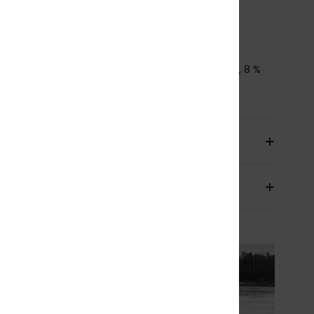
ndere Features: Schlaufensystem an der Ferse
lettverschluss zum Verstellen am Spann
icke:
3 mm Dicke
mmensetzung
[Hauptstoff] 92 % Nylon/Polyamid, 8 %
an
sand & Rückversand
ährleistung