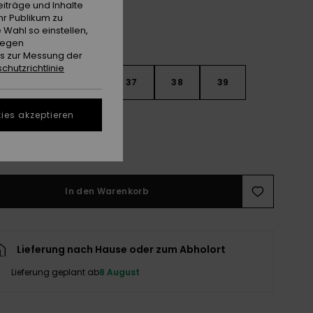
iträge und Inhalte
hr Publikum zu
 Wahl so einstellen,
gegen
es zur Messung der
chutzrichtlinie
4
35
36
37
38
39
ies akzeptieren
0
ößentabelle ansehen
In den Warenkorb
Lieferung nach Hause oder zum Abholort
Lieferung geplant ab
8 August