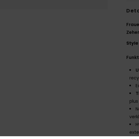
Deta
Fraue
Zehe
Style
Funk
U
recy
E
T
plus
N
verk
H
exte