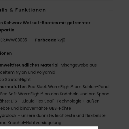
ils & Funktionen
n Schwarz Wetsuit-Booties mit getrennter
npartie
ERJWW03035
Farbcode
kvj0
tionen
mweltfreundliches Material:
Mischgewebe aus
celtem Nylon und Polyamid
co StretchFlight
hermofutter:
Eco Sleek WarmFlight® am Sohlen-Panel
 Eco Soft WarmFlight® an den Knöcheln und am Spann
ähte: LFS – „Liquid Flex Seal"-Technologie + außen
lebte und blindvernähte GBS-Nähte
ydrolock – unsere dünnste, leichteste und flexibelste
rne Knöchel-Nahtversiegelung