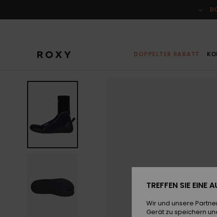
Direkt
zur
D
Produktinformation
springen
DOPPELTER RABATT
KO
TREFFEN SIE EINE
Wir und unsere Partne
Gerät zu speichern un