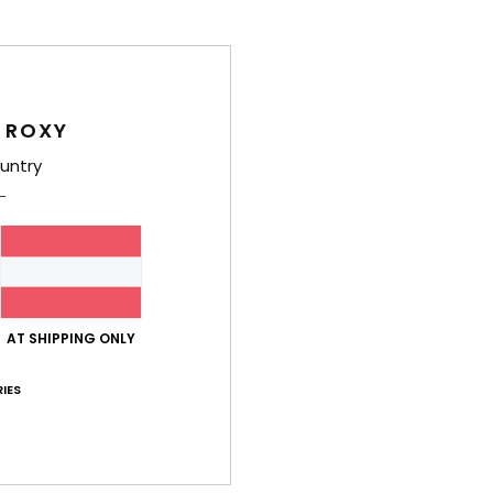
A
K
D
Zusa
 ROXY
Elast
untry
Ver
Gew
AT SHIPPING ONLY
IES