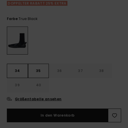
Playsuits
Handsch
DOPPELTER RABATT 25% EXTRA
GESCHENKKARTE
Schals
FAQ
Snow-
Schultas
ansehen
Shorts
Accessoi
Schulbe
True Black
Farbe
WUNSCHLISTE
Hüte & B
Röcke
Accessoi
Sonnenbr
Wetsuits
34
35
36
37
38
Rashgua
Neopren
39
40
Accessoi
Größentabelle ansehen
Swim
In den Warenkorb
Kleidung