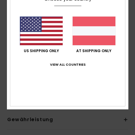
24 % weniger CO2-Emissionen pro Neoprenanzug
Umweltfreundliches Neopren aus Kalkstein und alten
Gummireifen mit Bluesign®-Zertifizierung
Nähte: GBS-Nähte (verklebt und blindvernäht) für
maximale Flexibilität und minimalen Wassereintritt
Andere Features: Fersenverstärkung
Klettverschluss zum Verstellen am Spann
US SHIPPING ONLY
AT SHIPPING ONLY
Dicke:
3 mm Dicke
VIEW ALL COUNTRIES
Zusammensetzung
[Hauptstoff] 92 % Nylon/Polyamid, 8
% Elastan
Versand & Rückversand
Gewährleistung