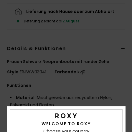
Accessoi
Lieferung nach Hause oder zum Abholort
Lieferung geplant ab
12 August
Schuhe
Fitness
Details & Funktionen
Snow
Frauen Schwarz Neoprenboots mit runder Zehe
Style
ERJWW03041
Farbcode
kvj0
Funktionen
Material:
Mischgewebe aus recyceltem Nylon,
Polyamid und Elastan
Neopren-Schaum: FreeMax-Neopren mit
überragendem Stretch für großartige Performance
WELCOME TO ROXY
und Haltbarkeit
Choose your country